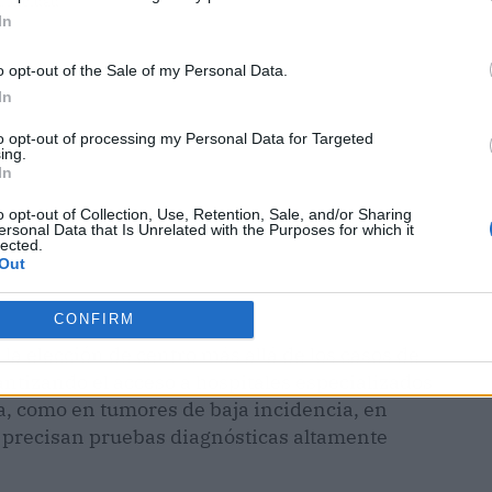
ublicidad
In
o opt-out of the Sale of my Personal Data.
In
to opt-out of processing my Personal Data for Targeted
ing.
In
o opt-out of Collection, Use, Retention, Sale, and/or Sharing
ersonal Data that Is Unrelated with the Purposes for which it
lected.
Out
CONFIRM
la elección de centro más allá de los casos de
antizando el acceso a hospitales especializados
ra, como en tumores de baja incidencia, en
e precisan pruebas diagnósticas altamente