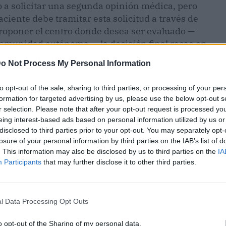
o a solicitar una segunda opinión médica, pero
paciente debe tramitar esta solicitud a través de
proponer el centro donde desea ser evaluado —
comunidad autónoma—, la decisión final recae en
ospital distinto.”
o Not Process My Personal Information
to opt-out of the sale, sharing to third parties, or processing of your per
formation for targeted advertising by us, please use the below opt-out s
r selection. Please note that after your opt-out request is processed y
eing interest-based ads based on personal information utilized by us or
disclosed to third parties prior to your opt-out. You may separately opt-
losure of your personal information by third parties on the IAB’s list of
. This information may also be disclosed by us to third parties on the
IA
Participants
that may further disclose it to other third parties.
l Data Processing Opt Outs
o opt-out of the Sharing of my personal data.