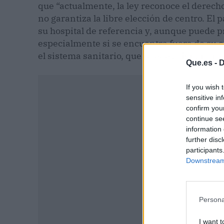
que “actualmente, la ley reconoce el derech
no garantiza la libre elección de centro. El 
su hospital de referencia y, aunque puede 
especialmente si se encuentra fuera de su 
el sistema sanitario, que puede asignar un h
Que.es -
D
If you wish 
sensitive in
confirm you
continue se
information 
further disc
participants
Downstream 
Persona
I want t