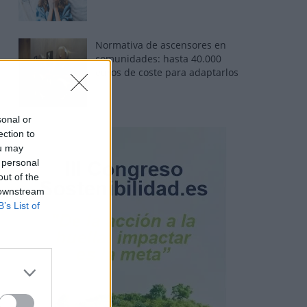
Normativa de ascensores en
comunidades: hasta 40.000
euros de coste para adaptarlos
sonal or
ection to
ou may
 personal
out of the
 downstream
B’s List of