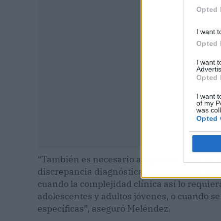
P
Opted 
I want t
Opted 
I want 
Advertis
Opted 
I want t
of my P
was col
Opted 
“También es necesario ampliar el derecho a 
discrepancia diagnóstica o terapéutica, gar
cuando la complejidad clínica así lo requie
adolescentes y adultos jóvenes, o cuando s
específicas”, aseguró Meléndez.