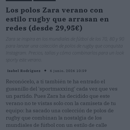
Los polos Zara verano con
estilo rugby que arrasan en
redes (desde 29,95€)
Zara se inspira en los mundiales de fútbol de los 70, 80 y 90
para lanzar una colección de polos de rugby que conquista
Instagram. Precios, tallas y cómo combinarlos para un look
sporty este verano.
6 junio, 2026 10:59
Isabel Rodríguez
Reconócelo, a ti también te ha entrado el
gusanillo del 'sportmaxxing' cada vez que ves
un partido. Pues Zara ha decidido que este
verano no te vistas solo con la camiseta de tu
equipo: ha sacado una colección de polos de
rugby que combinan la nostalgia de los
mundiales de fútbol con un estilo de calle