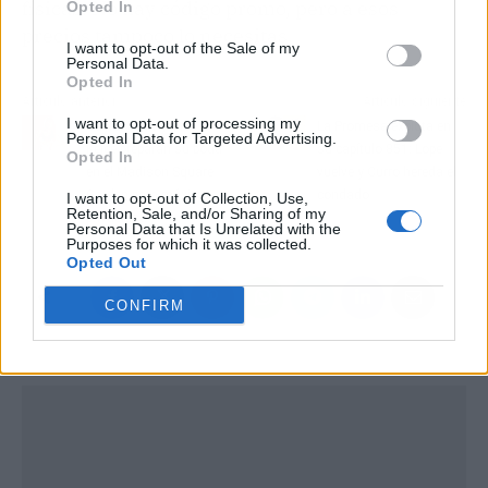
físicas. No hay código promo, pero a esos
Opted In
precios tampoco lo necesitas.
I want to opt-out of the Sale of my
Personal Data.
Opted In
Artículo anterior
Artículo siguiente
I want to opt-out of processing my
Taylor Swift y Travis
La Promesa explota en
Personal Data for Targeted Advertising.
Kelce preparan su boda
su capítulo 851: Lope
Opted In
en el Madison Square
vuelve y Curro hereda el
Garden para máxima
condado
I want to opt-out of Collection, Use,
Retention, Sale, and/or Sharing of my
privacidad
Personal Data that Is Unrelated with the
Purposes for which it was collected.
Opted Out
CONFIRM