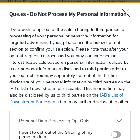
29,95 €, son razonables para prendas con un
diseño con personalidad y la calidad habitual de
Que.es -
Do Not Process My Personal Information
Zara.
El polo azul de Francia 98 es el que más
juego va a dar
, sobre todo porque el cuello
If you wish to opt-out of the sale, sharing to third parties, or
bowling no es tan habitual y suma un puntito
processing of your personal or sensitive information for
especial sin ser estridente.
targeted advertising by us, please use the below opt-out
section to confirm your selection. Please note that after your
Eso sí, si tu estilo va por otro lado o no te ves con
opt-out request is processed you may continue seeing
interest-based ads based on personal information utilized by
rayas anchas, quizá prefieras dejarlo pasar.
us or personal information disclosed to third parties prior to
Pero para quienes andábamos buscando una
your opt-out. You may separately opt-out of the further
alternativa al polo clásico que no sea aburrida,
disclosure of your personal information by third parties on the
la colección es un acierto redondo.
IAB’s list of downstream participants. This information may
also be disclosed by us to third parties on the
IAB’s List of
Downstream Participants
that may further disclose it to other
🛒 Directo al grano
third parties.
Precio: desde 29,95 € (polo azul Francia 98)
Personal Data Processing Opt Outs
hasta 39,95 € (los otros dos modelos). Dónde
I want to opt-out of the Sharing of my
encontrarlo: en la web de Zara y en tiendas
personal data.