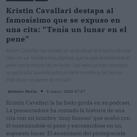
Kristin Cavallari destapa al
famosísimo que se expuso en
una cita: "Tenía un lunar en el
pene"
Kristin Cavallari ha soltado en su podcast la historia de una
cita con un hombre muy famoso que acabó enseñándole el
pene con la excusa de un lunar. Las redes ya han montado
su particular quiniela para ponerle nombre y las teorías
más locas no paran de circular.
6 junio, 2026 07:57
Antonio Nerín
Kristin Cavallari la ha liado gorda en su podcast.
La presentadora ha contado la historia de una
cita con un hombre ‘muy famoso’ que acabó con
él enseñándole el pene y excusándose en un
supuesto lunar. El anonimato del protagonista