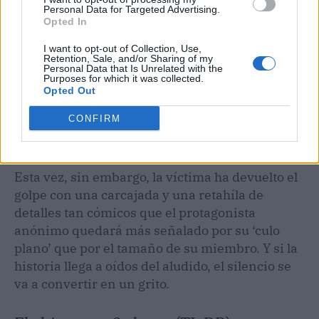
Personal Data for Targeted Advertising.
Opted In
I want to opt-out of Collection, Use,
Retention, Sale, and/or Sharing of my
Personal Data that Is Unrelated with the
Purposes for which it was collected.
Opted Out
CONFIRM
Esta vez, sin embargo, la víctima ha devuelto el
golpe con una carcajada y una retahíla de
detalles tan cómicos que el protagonista
anónimo quedará más señalado por su ‘culo
plano’ que por el tamaño de su miembro. Y si la
historia llega a oídos del aludido, el silencio se
va a convertir en un grito.