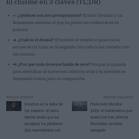
El chisme en 3 claves (TL;DR)
👀
¿Quiénes son los protagonistas?
Kristin Cavallari y un
famosísimo anónimo al que ha puesto en evidencia en su
podcast.
🔥
¿Cuál es el drama?
El hombre le enseñó el pene con la
excusa de un lunar en la segunda cita y ella lo ha contado todo
sin censura.
📲
¿Por qué todo internet habla de esto?
Porque la quiniela
para identificar al misterioso celebrity arde y la anécdota es
demasiado buena para no compartirla.
Artículo anterior
Artículo siguiente
Insectos en la dieta de
Predicción Mundial
los sapiens: el sarro
2026: el matemático que
dental revela que los
acertó los tres últimos
europeos los perdieron
Mundiales ya tiene
(los neandertales no)
campeón