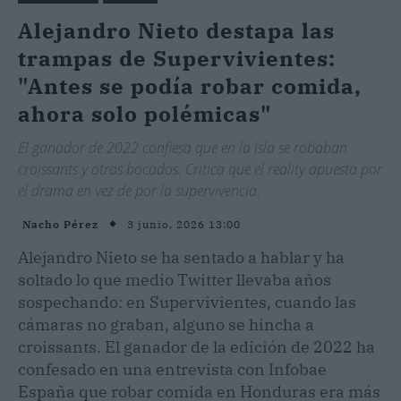
Alejandro Nieto destapa las
trampas de Supervivientes:
"Antes se podía robar comida,
ahora solo polémicas"
El ganador de 2022 confiesa que en la isla se robaban
croissants y otros bocados. Critica que el reality apuesta por
el drama en vez de por la supervivencia.
3 junio, 2026 13:00
Nacho Pérez
Alejandro Nieto se ha sentado a hablar y ha
soltado lo que medio Twitter llevaba años
sospechando: en Supervivientes, cuando las
cámaras no graban, alguno se hincha a
croissants. El ganador de la edición de 2022 ha
confesado en una entrevista con Infobae
España que robar comida en Honduras era más