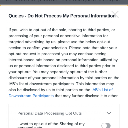
Cochinos. La jugada es arriesgada: si conviertes
un concurso de resistencia en un patio de
Que.es -
Do Not Process My Personal Information
colegio con guardería, la audiencia se cansa
rápido.
If you wish to opt-out of the sale, sharing to third parties, or
processing of your personal or sensitive information for
El reality se come a sí mismo:
targeted advertising by us, please use the below opt-out
¿hacia dónde va Telecinco?
section to confirm your selection. Please note that after your
opt-out request is processed you may continue seeing
interest-based ads based on personal information utilized by
Telecinco ha hecho de la polémica su sello, pero
us or personal information disclosed to third parties prior to
en
la historia de Supervivientes
los picos de
your opt-out. You may separately opt-out of the further
audiencia llegaron cuando la supervivencia era
disclosure of your personal information by third parties on the
real y las broncas, esporádicas. Hoy, con tramas
IAB’s list of downstream participants. This information may
tan artificiales como un conflicto por un plato de
also be disclosed by us to third parties on the
IAB’s List of
Downstream Participants
that may further disclose it to other
arroz, el espectador huele el guion a kilómetros.
third parties.
Alejandro, que ahora triunfa con su proyecto
fitness junto a Tania Medina, lo resume sin
Personal Data Processing Opt Outs
pelos en la lengua: «Supervivientes está
I want to opt-out of the Sharing of my
perdiendo su esencia».
personal data.