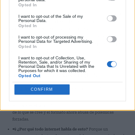
Opted In
El programa regresará en 2027, y la dirección
I want to opt-out of the Sale of my
sabe que debe elegir entre seguir inflando el
Personal Data.
Opted In
drama o recuperar la autenticidad que
conquistó a millones. Mientras, quienes
I want to opt-out of processing my
Personal Data for Targeted Advertising.
vivieron aquella etapa dorada andan contando
Opted In
batallitas de croissants robados. Cosas que
pasan en 2026.
I want to opt-out of Collection, Use,
Retention, Sale, and/or Sharing of my
Personal Data that Is Unrelated with the
Purposes for which it was collected.
El chisme en 3 claves (TL;DR)
Opted Out
👀
¿Quiénes son los protagonistas?
Alejandro Nieto, ganador
CONFIRM
de Supervivientes 2022.
🔥
¿Cuál es el drama?
Robar comida en el reality era más fácil
de lo que se cree y el formato ahora abusa de polémicas
forzadas.
📲
¿Por qué todo internet habla de esto?
Porque un