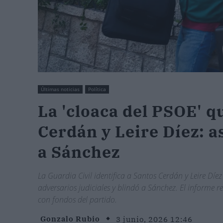
Últimas noticias
Política
La 'cloaca del PSOE' q
Cerdán y Leire Díez: a
a Sánchez
La Guardia Civil identifica a Santos Cerdán y Leire Dí
adversarios judiciales y blindó a Sánchez. El informe r
con fondos del partido.
Gonzalo Rubio
3 junio, 2026 12:46