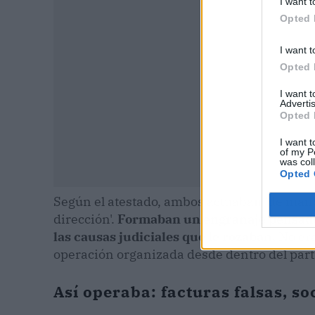
I want t
Opted 
I want t
Opted 
I want 
Advertis
Opted 
I want t
of my P
was col
Opted 
Según el atestado, ambos actuaban 'de mane
dirección'.
Formaban un engranaje pensado 
las causas judiciales que le rozaban.
No era
operación organizada desde dentro del part
Así operaba: facturas falsas, so