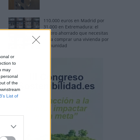
110.000 euros en Madrid por
31.000 en Extremadura: el
dinero ahorrado que necesitas
para comprar una vivienda por
comunidad
sonal or
ection to
ou may
 personal
out of the
 downstream
B’s List of