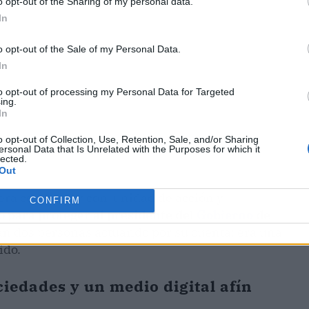
o opt-out of the Sharing of my personal data.
In
o opt-out of the Sale of my Personal Data.
In
to opt-out of processing my Personal Data for Targeted
ing.
In
o opt-out of Collection, Use, Retention, Sale, and/or Sharing
ersonal Data that Is Unrelated with the Purposes for which it
lected.
Out
ra conjunta' y con 'unidad de acción y
CONFIRM
para proteger al presidente del
Gobierno
de
n dos personas actuando por su cuenta: era una
ido.
ciedades y un medio digital afín