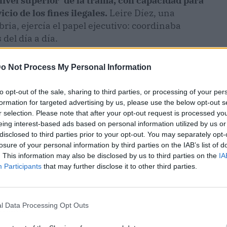
nivel superior' de la trama, con capacidad para
cio de los fines ilegales.
Leire Díez, una
ria, ejercía el papel ejecutivo: coordinaba
del día a día.
o Not Process My Personal Information
to opt-out of the sale, sharing to third parties, or processing of your per
formation for targeted advertising by us, please use the below opt-out s
r selection. Please note that after your opt-out request is processed y
eing interest-based ads based on personal information utilized by us or
disclosed to third parties prior to your opt-out. You may separately opt-
losure of your personal information by third parties on the IAB’s list of
. This information may also be disclosed by us to third parties on the
IA
Participants
that may further disclose it to other third parties.
l Data Processing Opt Outs
ublicidad