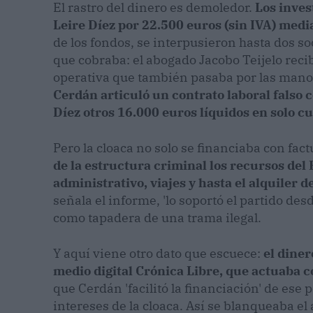
El rastro del dinero es demoledor.
Los inves
Leire Díez por 22.500 euros (sin IVA) med
de los fondos, se interpusieron hasta dos so
que cobraba: el abogado Jacobo Teijelo rec
operativa que también pasaba por las mano
Cerdán articuló un contrato laboral falso 
Díez otros 16.000 euros líquidos en solo c
Pero la cloaca no solo se financiaba con fact
de la estructura criminal los recursos del
administrativo, viajes y hasta el alquiler d
señala el informe, 'lo soportó el partido des
como tapadera de una trama ilegal.
Y aquí viene otro dato que escuece:
el diner
medio digital Crónica Libre, que actuaba c
que Cerdán 'facilitó la financiación' de ese p
intereses de la cloaca. Así se blanqueaba el