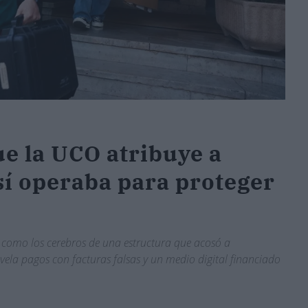
ue la UCO atribuye a
sí operaba para proteger
ez como los cerebros de una estructura que acosó a
evela pagos con facturas falsas y un medio digital financiado