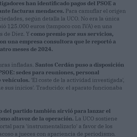
tigadores han identificado pagos del PSOE a
iante facturas mendaces.
Para camuflar el origen
ciedades, según detalla la UCO. No era la única
ibió 125.000 euros (tampoco con IVA) en una
s de Díez. Y
como premio por sus servicios,
con una empresa consultora que le reportó a
uatro meses de 2024.
uras infladas.
Santos Cerdán puso a disposición
 PSOE: sedes para reuniones, personal
e vehículos.
'El coste de la actividad investigada',
de sus inicios'. Traducido: el aparato funcionaba
o del partido también sirvió para lanzar el
omo altavoz de la operación.
La UCO sostiene
ortal para 'instrumentalizarlo' a favor de los
 acoso a jueces con apariencia de periodismo.