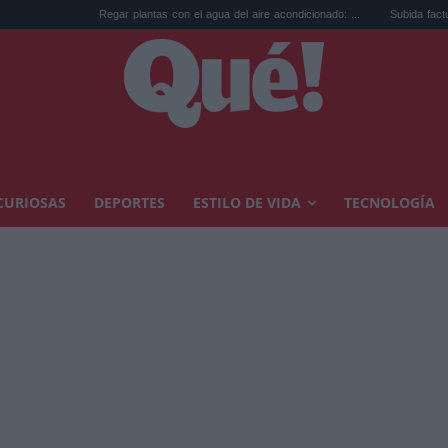
Regar plantas con el agua del aire acondicionado: ...
Subida factura luz por el ap
CURIOSAS
DEPORTES
ESTILO DE VIDA
TECNOLOGÍA