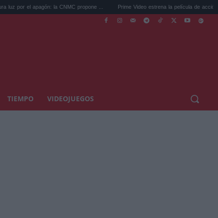
agón: la CNMC propone ...
Prime Video estrena la película de acción que ya a...
TIEMPO
VIDEOJUEGOS