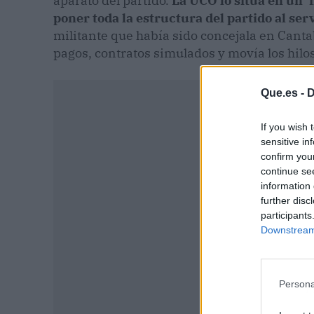
aparato del partido.
La UCO lo sitúa en un '
poner toda la estructura del partido al servi
militante que había sido concejala en Cantab
pagos, contratos simulados y movía los hilos 
Que.es -
D
If you wish 
sensitive in
confirm you
continue se
information 
further disc
participants
Downstream 
Persona
P