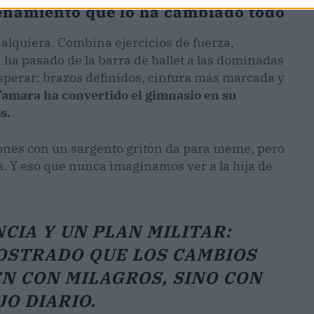
enamiento que lo ha cambiado todo
alquiera. Combina ejercicios de fuerza,
a ha pasado de la barra de ballet a las dominadas
esperar: brazos definidos, cintura más marcada y
amara ha convertido el gimnasio en su
s.
nes con un sargento gritón da para meme, pero
a. Y eso que nunca imaginamos ver a la hija de
CIA Y UN PLAN MILITAR:
OSTRADO QUE LOS CAMBIOS
N CON MILAGROS, SINO CON
O DIARIO.