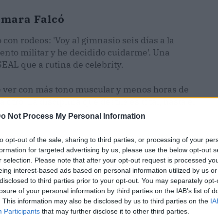
amara Falcó
o con rodeos: 'Voy al gimnasio seis días a la
nto militar y he decidido cuidarme'. Una
EAL que a rutina de celebrity.
e ver con más tono muscular y menos horas de
otro. La disciplina que destila es total, hasta el
un canal de YouTube de fitness.
o Not Process My Personal Information
to opt-out of the sale, sharing to third parties, or processing of your per
formation for targeted advertising by us, please use the below opt-out s
r selection. Please note that after your opt-out request is processed y
eing interest-based ads based on personal information utilized by us or
disclosed to third parties prior to your opt-out. You may separately opt-
losure of your personal information by third parties on the IAB’s list of
. This information may also be disclosed by us to third parties on the
IA
Participants
that may further disclose it to other third parties.