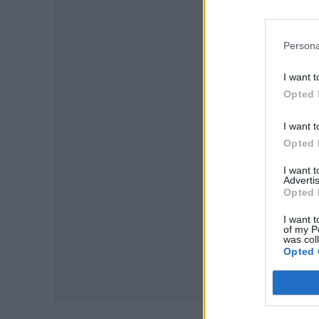
Persona
I want t
P
Opted 
I want t
Opted 
I want 
Advertis
Opted 
I want t
of my P
was col
Opted 