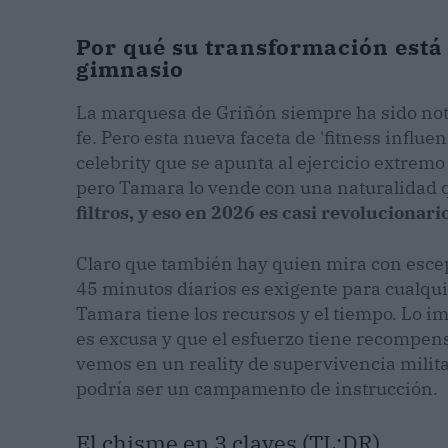
Por qué su transformación está
gimnasio
La marquesa de Griñón siempre ha sido notic
fe. Pero esta nueva faceta de 'fitness influe
celebrity que se apunta al ejercicio extre
pero Tamara lo vende con una naturalidad
filtros, y eso en 2026 es casi revolucionario
Claro que también hay quien mira con escep
45 minutos diarios es exigente para cualqu
Tamara tiene los recursos y el tiempo. Lo i
es excusa y que el esfuerzo tiene recompens
vemos en un reality de supervivencia milit
podría ser un campamento de instrucción.
El chisme en 3 claves (TL;DR)