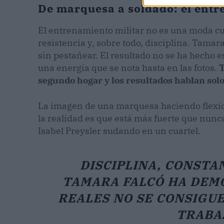
De marquesa a soldado: el entr
El entrenamiento militar no es una moda cu
resistencia y, sobre todo, disciplina. Tamar
sin pestañear. El resultado no se ha hecho 
una energía que se nota hasta en las fotos.
T
segundo hogar y los resultados hablan solo
La imagen de una marquesa haciendo flexio
la realidad es que está más fuerte que nunc
Isabel Preysler sudando en un cuartel.
DISCIPLINA, CONSTAN
TAMARA FALCÓ HA DEM
REALES NO SE CONSIGUE
TRABAJ