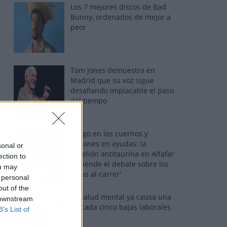
Los 7 mejores discos de Bad
Bunny, ordenados de mejor a
peor
Tom Jones demuestra en
Madrid que su voz sigue
desafiando implacable el paso
del tiempo
Fuego en los cuernos y
millones en ayudas: la
sonal or
rebelión antitaurina en Alfafar
ection to
enciende el debate sobre los
ou may
'bous al carrer'
 personal
out of the
La salud mental ya causa una
 downstream
de cada cinco bajas laborales
B’s List of