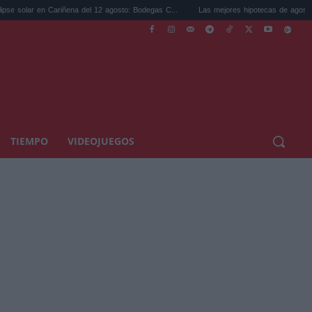
 Cariñena del 12 agosto: Bodegas C...
Las mejores hipotecas de agosto: el TAE más 
TIEMPO
VIDEOJUEGOS