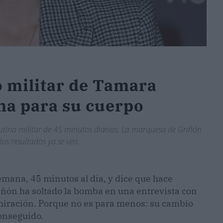
 militar de Tamara
ana para su cuerpo
utina militar de 45 minutos diarios. La marquesa de Griñón
los resultados ya se ven.
semana, 45 minutos al día, y dice que hace
iñón ha soltado la bomba en una entrevista con
miración. Porque no es para menos: su cambio
conseguido.