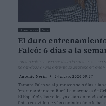
Últimas noticias
Gente
El duro entrenamiento
Falcó: 6 días a la sem
Tamara Falcó entrena seis días a la semana con una r
ha desvelado en una entrevista su disciplina extrema y 
Antonio Nerín
24 mayo, 2026 09:57
Tamara Falcó va al gimnasio seis días a la 
'entrenamiento militar'. La marquesa de Gr
El Español y las redes ya están en modo ad
físico es evidente y ha contado cómo lo ha 