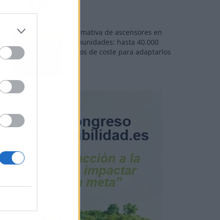
Normativa de ascensores en
comunidades: hasta 40.000
euros de coste para adaptarlos