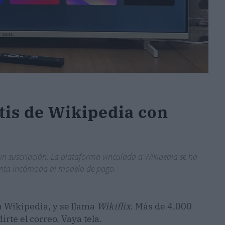
atis de Wikipedia con
 sin suscripción. La plataforma vinculada a Wikipedia se ha
egunta incómoda al modelo de pago.
 a Wikipedia, y se llama
Wikiflix
. Más de 4.000
irte el correo. Vaya tela.