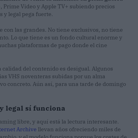
y+, Prime Video y Apple TV+ subiendo precios
s y legal pega fuerte.
e con las grandes. No tiene exclusivos, no tiene
to. Lo que tiene es un fondo cultural enorme y
 muchas plataformas de pago donde el cine
la calidad del contenido es desigual. Algunos
opias VHS noventeras subidas por un alma
vo concreto. Aún así, para una tarde de domingo
y legal sí funciona
aming libre, y aquí está la lectura interesante.
nternet Archive
llevan años ofreciendo miles de
ambio, y el modelo funciona porque los costes de