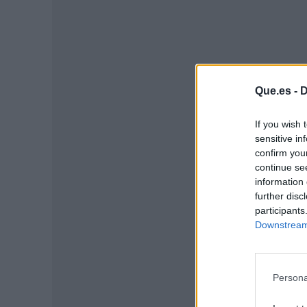
Que.es -
D
If you wish 
sensitive in
P
confirm you
continue se
information 
further disc
participants
Downstream 
Persona