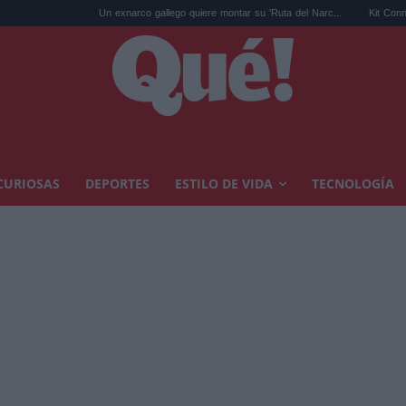
Un exnarco gallego quiere montar su 'Ruta del Narc...
Kit Connor será Cíclope
CURIOSAS
DEPORTES
ESTILO DE VIDA
TECNOLOGÍA