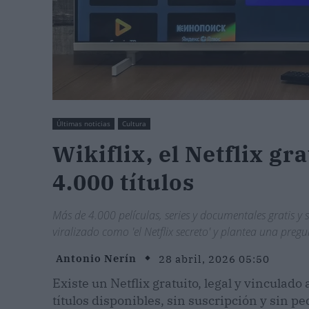
Últimas noticias
Cultura
Wikiflix, el Netflix gr
4.000 títulos
Más de 4.000 películas, series y documentales gratis y
viralizado como 'el Netflix secreto' y plantea una pr
Antonio Nerín
28 abril, 2026 05:50
Existe un Netflix gratuito, legal y vinculado
títulos disponibles, sin suscripción y sin ped