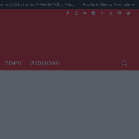
 en los X-Men del MCU y Hea...
Rosalía en Buenos Aires: detiene el tráfico y se s...
TIEMPO
VIDEOJUEGOS