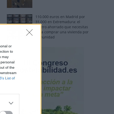
110.000 euros en Madrid por
31.000 en Extremadura: el
dinero ahorrado que necesitas
para comprar una vivienda por
comunidad
sonal or
ection to
ou may
 personal
out of the
 downstream
B’s List of