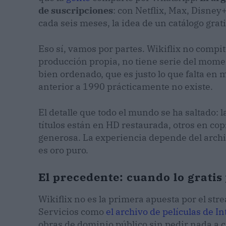
de suscripciones
: con Netflix, Max, Disne
cada seis meses, la idea de un catálogo grati
Eso sí, vamos por partes. Wikiflix no compit
producción propia, no tiene serie del momen
bien ordenado, que es justo lo que falta en
anterior a 1990 prácticamente no existe.
El detalle que todo el mundo se ha saltado: 
títulos están en HD restaurada, otros en c
generosa. La experiencia depende del archi
es oro puro.
El precedente: cuando lo gratis 
Wikiflix no es la primera apuesta por el stre
Servicios como
el archivo de películas de I
obras de dominio público sin pedir nada a c