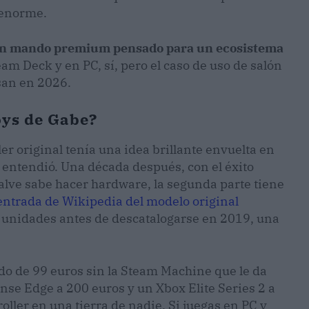
 enorme.
n mando premium pensado para un ecosistema
am Deck y en PC, sí, pero el caso de uso de salón
san en 2026.
oys de Gabe?
ler original tenía una idea brillante envuelta en
entendió. Una década después, con el éxito
lve sabe hacer hardware, la segunda parte tiene
entrada de Wikipedia del modelo original
e unidades antes de descatalogarse en 2019, una
o de 99 euros sin la Steam Machine que le da
nse Edge a 200 euros y un Xbox Elite Series 2 a
ller en una tierra de nadie. Si juegas en PC y