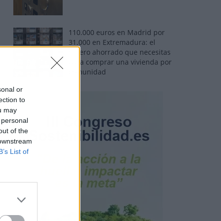
110.000 euros en Madrid por
31.000 en Extremadura: el
dinero ahorrado que necesitas
para comprar una vivienda por
comunidad
sonal or
ection to
ou may
 personal
out of the
 downstream
B’s List of