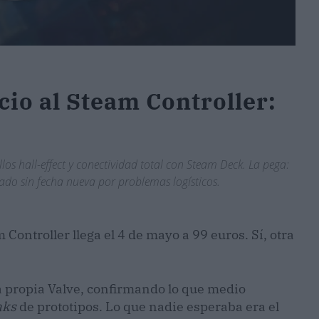
cio al Steam Controller:
llos hall-effect y conectividad total con Steam Deck. La pega:
do sin fecha nueva por problemas logísticos.
 Controller llega el 4 de mayo a 99 euros. Sí, otra
la propia Valve, confirmando lo que medio
aks
de prototipos. Lo que nadie esperaba era el