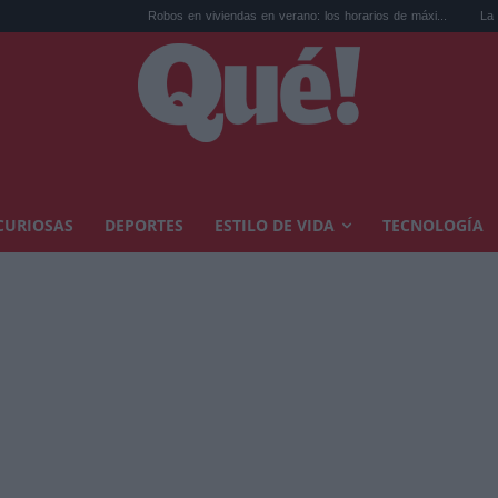
Robos en viviendas en verano: los horarios de máxi...
La foto en la playa de M
CURIOSAS
DEPORTES
ESTILO DE VIDA
TECNOLOGÍA