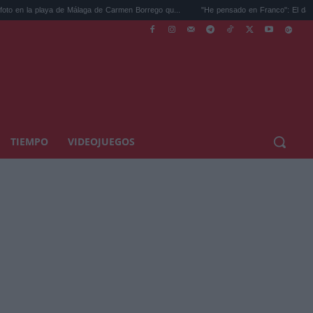
álaga de Carmen Borrego qu...
"He pensado en Franco": El dardo de un comunicador.
TIEMPO
VIDEOJUEGOS