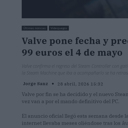
Últimas noticias
Videojuegos
Valve pone fecha y pre
99 euros el 4 de mayo
Valve confirma el regreso del Steam Controller con gati
la Steam Machine que iba a acompañarlo se ha retrasa
Jorge Sanz
28 abril, 2026 15:32
Valve por fin se ha decidido y el nuevo Steam
vez van a por el mando definitivo del PC.
El anuncio oficial llegó esta semana desde 
internet llevaba meses oliéndose tras los
le