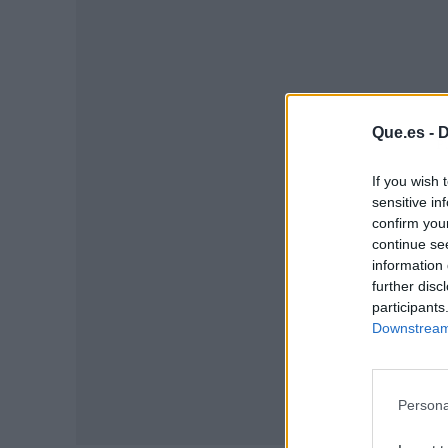
Que.es -
D
P
If you wish 
sensitive in
confirm you
continue se
information 
further disc
participants
Downstream 
Persona