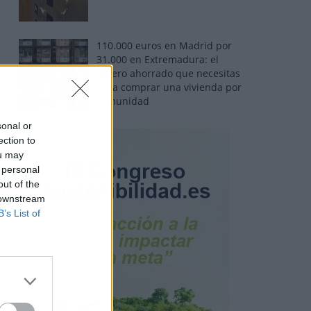
110.000 euros en Madrid por
31.000 en Extremadura: el
dinero ahorrado que necesitas
para comprar una vivienda por
comunidad
sonal or
ection to
ou may
 personal
out of the
 downstream
B’s List of