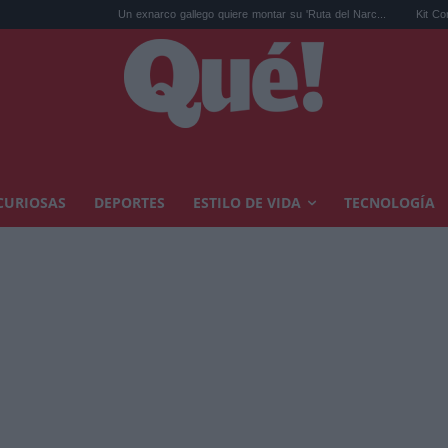
Un exnarco gallego quiere montar su 'Ruta del Narc...
Kit Connor será Cíclop
CURIOSAS
DEPORTES
ESTILO DE VIDA
TECNOLOGÍA