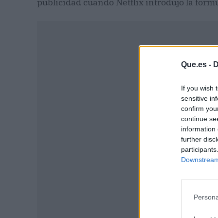
publicidad cuando Netflix introdujo la fór
Que.es -
D
If you wish 
sensitive in
confirm you
continue se
information 
further disc
participants
Downstream 
P
Persona