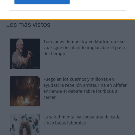
Los más vistos
Tom Jones demuestra en Madrid que su
voz sigue desafiando implacable el paso
del tiempo
Fuego en los cuernos y millones en
ayudas: la rebelión antitaurina en Alfafar
enciende el debate sobre los 'bous al
carrer'
La salud mental ya causa una de cada
cinco bajas laborales