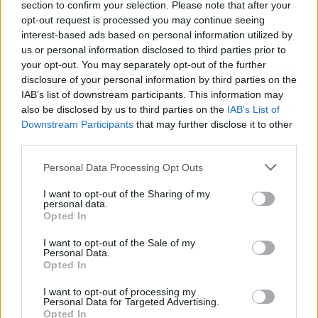
section to confirm your selection. Please note that after your
frontera hispano-portuguesa, como gran
opt-out request is processed you may continue seeing
proyecto ibérico”.
interest-based ads based on personal information utilized by
us or personal information disclosed to third parties prior to
your opt-out. You may separately opt-out of the further
Para ello, la iniciativa contará desde el principio
disclosure of your personal information by third parties on the
con una subsede en Portugal. Con Cáceres,
IAB’s list of downstream participants. This information may
Fundación Mapfre configura su tercera sede en
also be disclosed by us to third parties on the
IAB’s List of
España tras la actuales en Madrid y Barcelona.
Downstream Participants
that may further disclose it to other
third parties.
Personal Data Processing Opt Outs
I want to opt-out of the Sharing of my
personal data.
Opted In
I want to opt-out of the Sale of my
Personal Data.
Opted In
I want to opt-out of processing my
Personal Data for Targeted Advertising.
Opted In