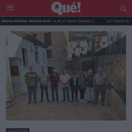
Eclipse solar en Cariñena del 12 agosto: Bodegas C...
Las mejores hipotecas d
Últimas Noticias
- Noticias Que!:
Sostenibilidad