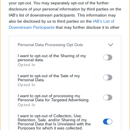
your opt-out. You may separately opt-out of the further
disclosure of your personal information by third parties on the
IAB’s list of downstream participants. This information may
Artículo anterior
Artículo siguiente
also be disclosed by us to third parties on the
IAB’s List of
Nueve alcaldes de Teruel
La UE reconoce la labor
Downstream Participants
that may further disclose it to other
exigen al Gobierno el
de concienciación de los
third parties.
inicio inmediato de las
documentales Waves of
obras del parque eólico
Tomorrow, promovidos
Personal Data Processing Opt Outs
Teruel Clúster
por la Bluewave Alliance
Maestrazgo
y Odicean
I want to opt-out of the Sharing of my
personal data.
Opted In
I want to opt-out of the Sale of my
Personal Data.
Opted In
I want to opt-out of processing my
Personal Data for Targeted Advertising.
Opted In
I want to opt-out of Collection, Use,
Retention, Sale, and/or Sharing of my
Personal Data that Is Unrelated with the
Purposes for which it was collected.