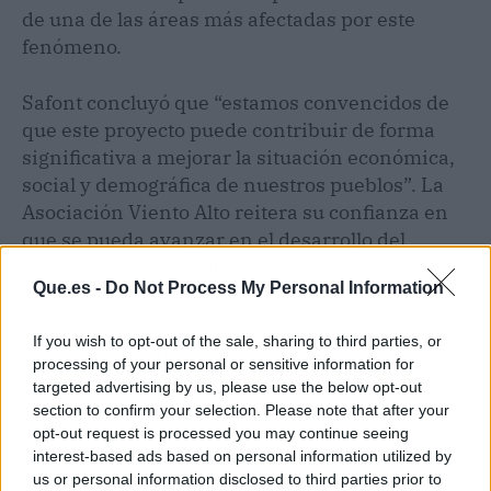
de una de las áreas más afectadas por este
fenómeno.
Safont concluyó que “estamos convencidos de
que este proyecto puede contribuir de forma
significativa a mejorar la situación económica,
social y demográfica de nuestros pueblos”. La
Asociación Viento Alto reitera su confianza en
que se pueda avanzar en el desarrollo del
proyecto con normalidad.
Que.es -
Do Not Process My Personal Information
La asociación hace un llamamiento a la
If you wish to opt-out of the sale, sharing to third parties, or
comunidad para que se mantenga informada
processing of your personal or sensitive information for
de manera responsable y se eviten rumores
targeted advertising by us, please use the below opt-out
que puedan perjudicar la imagen del proyecto.
section to confirm your selection. Please note that after your
La colaboración entre los municipios y la
opt-out request is processed you may continue seeing
interest-based ads based on personal information utilized by
transparencia en la información son esenciales
us or personal information disclosed to third parties prior to
para asegurar el éxito del Clúster Maestrazgo.