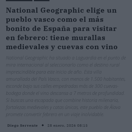
National Geographic elige un
pueblo vasco como el más
bonito de España para visitar
en febrero: tiene murallas
medievales y cuevas con vino
National Geographic ha situado a Laguardia en el punto de
mira internacional al seleccionarlo como el destino rural
imprescindible para este inicio de año. Esta villa
amurallada del País Vasco, con menos de 1.500 habitantes,
esconde bajo sus calles empedradas más de 300 cuevas-
bodega donde el vino descansa a 7 metros de profundidad.
Si buscas una escapada que combine historia milenaria,
fortalezas medievales y catas únicas, este pueblo de Álava
promete convertir febrero en un viaje inolvidable.
28 enero, 2026 08:15
Diego Servente