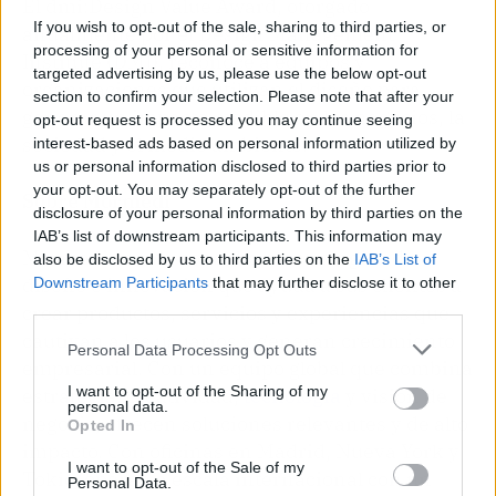
El dmi:Design Value Award, otorgado
If you wish to opt-out of the sale, sharing to third parties, or
anualmente por el Design Management
processing of your personal or sensitive information for
Institute (DMI), reconoce a equipos y
targeted advertising by us, please use the below opt-out
organizaciones que utilizan el diseño para
section to confirm your selection. Please note that after your
generar un impacto medible en los negocios, la
opt-out request is processed you may continue seeing
sociedad y el medio ambiente.
interest-based ads based on personal information utilized by
us or personal information disclosed to third parties prior to
your opt-out. You may separately opt-out of the further
Sobre Mormedi
disclosure of your personal information by third parties on the
IAB’s list of downstream participants. This information may
Mormedi es una consultora estratégica de
also be disclosed by us to third parties on the
IAB’s List of
diseño e innovación que ayuda a sus clientes a
Downstream Participants
that may further disclose it to other
third parties.
crear productos, servicios y experiencias que
cautivan a los usuarios y generan crecimiento
Personal Data Processing Opt Outs
empresarial. Con un equipo global que combina
I want to opt-out of the Sharing of my
estrategia, creatividad,
tecnología
y visión de
personal data.
negocio, ofrecen soluciones relevantes y de alto
Opted In
impacto. Con oficinas en Madrid, Nueva York y
I want to opt-out of the Sale of my
Tokio, operan a escala internacional con un
Personal Data.