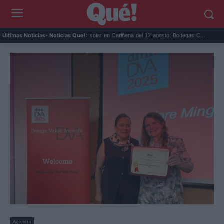
norama Ri...
Eclipse solar en Cariñena del 12 agosto: Bodegas C...
Las mejore
Últimas Noticias
- Noticias Que!:
Agencia