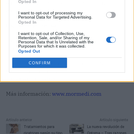
Opted In
enfoque dinámico y personalizado para
afrontar los desafíos globales.
I want to opt-out of processing my
Personal Data for Targeted Advertising.
Opted In
Contacto de prensa:
I want to opt-out of Collection, Use,
Retention, Sale, and/or Sharing of my
Denis Agnelli Bento – Head of Brand and
Personal Data that Is Unrelated with the
Purposes for which it was collected.
Communications –
denis@mormedi.com
Opted Out
Tomás Moreno Cebrián Sagarriga – Head of
CONFIRM
Growth and Institutional Relations –
tomas@mormedi.com
Más información:
www.mormedi.com
Artículo anterior
Artículo siguiente
Tratamientos para
La nueva revolución de
cicatrices según su tipo,
Optoma – Tres razones