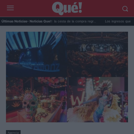
La subida de precios de la cesta de la compra regr...
Los ingresos que te quitan e
Últimas Noticias
- Noticias Que!:
Agencia