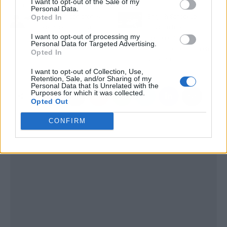
I want to opt-out of the Sale of my
Artículo anterior
Artículo siguiente
Personal Data.
Opted In
Grabación con drones
English School Los
profesionales para
Olivos refuerza su
I want to opt-out of processing my
publicidad, cine y
compromiso con la
Personal Data for Targeted Advertising.
proyectos corporativos
educación británica en
Opted In
Valencia
I want to opt-out of Collection, Use,
Retention, Sale, and/or Sharing of my
Personal Data that Is Unrelated with the
Purposes for which it was collected.
Opted Out
CONFIRM