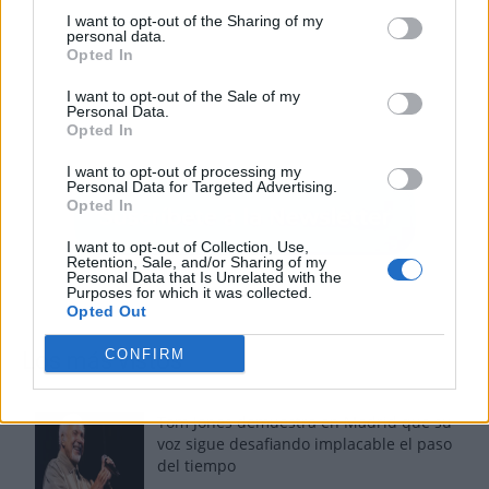
I want to opt-out of the Sharing of my
personal data.
Opted In
I want to opt-out of the Sale of my
Personal Data.
Opted In
I want to opt-out of processing my
Personal Data for Targeted Advertising.
Opted In
I want to opt-out of Collection, Use,
Retention, Sale, and/or Sharing of my
Personal Data that Is Unrelated with the
Purposes for which it was collected.
Opted Out
CONFIRM
Los más vistos
Tom Jones demuestra en Madrid que su
voz sigue desafiando implacable el paso
del tiempo