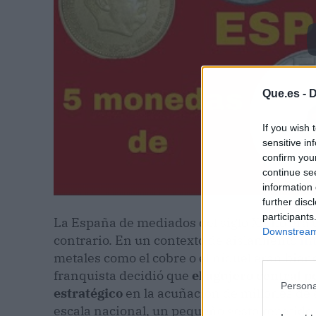
Que.es -
D
If you wish 
sensitive in
confirm you
continue se
information 
further disc
participants
La España de mediados del siglo XX no era 
Downstream 
contrario. En un contexto de aislamiento
in
metales como el cobre o el níquel eran bienes
franquista decidió que
el agujero central p
Persona
estratégico
en la acuñación de millones de
escala nacional, un pequeño gesto repetido