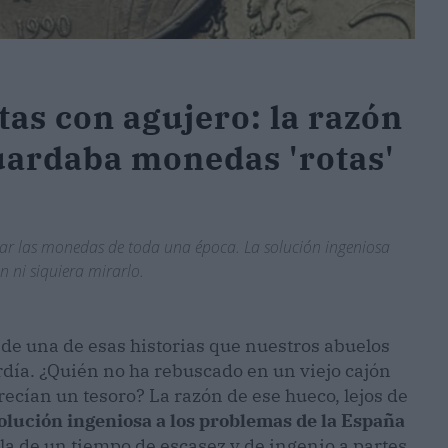
tas con agujero: la razón
guardaba monedas 'rotas'
ar las monedas de toda una época. La solución ingeniosa
n ni siquiera mirarlo.
de una de esas historias que nuestros abuelos
rdía. ¿Quién no ha rebuscado en un viejo cajón
ecían un tesoro? La razón de ese hueco, lejos de
olución ingeniosa a los problemas de la España
bla de un tiempo de escasez y de ingenio a partes