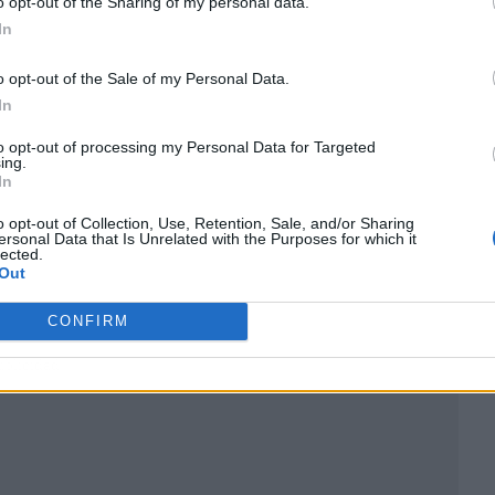
o opt-out of the Sharing of my personal data.
In
o opt-out of the Sale of my Personal Data.
In
to opt-out of processing my Personal Data for Targeted
ing.
In
o opt-out of Collection, Use, Retention, Sale, and/or Sharing
ersonal Data that Is Unrelated with the Purposes for which it
lected.
Out
CONFIRM
ublicidad