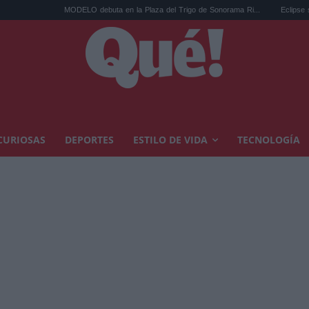
ODELO debuta en la Plaza del Trigo de Sonorama Ri...
Eclipse solar en Cariñena de
CURIOSAS
DEPORTES
ESTILO DE VIDA
TECNOLOGÍA