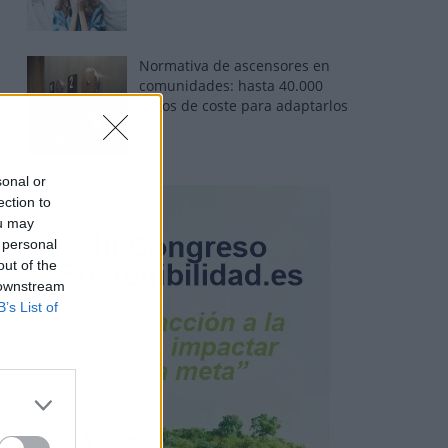
Normativa de ascensores en
comunidades: hasta 40.000
euros de coste para adaptarlos
sonal or
ection to
ou may
 personal
out of the
 downstream
B’s List of