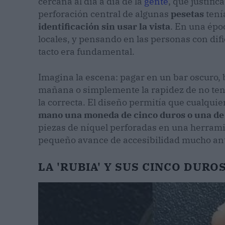
cercana al día a día de la
gente
, que justifi
perforación central de algunas
pesetas
tení
identificación sin usar la vista
. En una épo
locales, y pensando en las personas con difi
tacto era fundamental.
Imagina la escena: pagar en un bar oscuro, b
mañana o simplemente la rapidez de no ten
la correcta. El diseño permitía que cualquier
mano una moneda de cinco duros o una de
piezas de níquel perforadas en una herrami
pequeño avance de accesibilidad mucho ant
LA 'RUBIA' Y SUS CINCO DUR