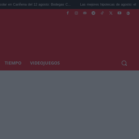
l 12 agosto: Bodegas C...
Las mejores hipotecas de agosto: el TAE más compet...
TIEMPO
VIDEOJUEGOS