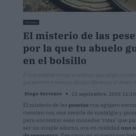
Curiosas
El misterio de las pese
por la que tu abuelo 
en el bolsillo
El sorprendente motivo económico que obligó a perfor
que permitía a nuestros abuelos diferenciar el dinero si
Diego Servente
12 septiembre, 2025 11:10
El misterio de las
pesetas
con agujero escon
cuentan con una mezcla de nostalgia y pica
para encontrar esas monedas 'rotas' que par
ser un simple adorno, era en realidad
una s
de posguerra
. Ese vacío en el metal nos ha