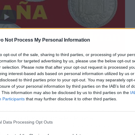
o Not Process My Personal Information
to opt-out of the sale, sharing to third parties, or processing of your per
formation for targeted advertising by us, please use the below opt-out s
r selection. Please note that after your opt-out request is processed y
eing interest-based ads based on personal information utilized by us or
disclosed to third parties prior to your opt-out. You may separately opt-
losure of your personal information by third parties on the IAB’s list of
. This information may also be disclosed by us to third parties on the
IA
un país de abundancia, más bien todo lo
Participants
that may further disclose it to other third parties.
ternacional
y con una economía de autarquía, los
 escasos y estratégicos. Por ello, la dictadura
ermitiría ahorrar toneladas de metal
l Data Processing Opt Outs
 estas monedas. Era una medida de ahorro a
 millones de veces con un impacto enorme.