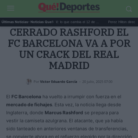
Reciclar cápsulas de café: lo que cambia el 12 de ...
Perez Hilton directo TikTo
Últimas Noticias
- Noticias Que!:
CERRADO RASHFORD EL
FC BARCELONA VA A POR
UN CRACK DEL REAL
MADRID
-
Por
Victor Eduardo García
20 julio, 2025 07:00
El
FC Barcelona
ha vuelto a irrumpir con fuerza en el
mercado de fichajes
. Esta vez, la noticia llega desde
Inglaterra, donde
Marcus Rashford
se prepara para
vestir la camiseta azulgrana. El atacante, que ya había
sido tanteado en anteriores ventanas de transferencias,
se convierte ahora en el refuerzo elegido por la dirección