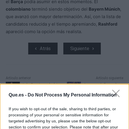
el
Barça
podía asumir en estos momentos. El
colombiano
terminó siendo objetivo del
Bayern Múnich
,
que avanzó con mayor determinación. Así, con la lista de
candidatos reducida y el tiempo apremiando,
Rashford
apareció como la opción más realista.
Atrás
Siguiente
Artículo anterior
Artículo siguiente
Luka Doncic puede dejar
Areso puede llegar al
plantado a los Lakers
Atlético en un
Que.es -
Do Not Process My Personal Information
para desplumar a la NBA
intercambio con
Osasuna
If you wish to opt-out of the sale, sharing to third parties, or
processing of your personal or sensitive information for
targeted advertising by us, please use the below opt-out
section to confirm your selection. Please note that after your