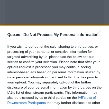
Que.es -
Do Not Process My Personal Information
En el resto del país, vemos que es en Madrid
If you wish to opt-out of the sale, sharing to third parties, or
donde concentra la mayoría de las licencias de
processing of your personal or sensitive information for
VTC de España. Pese a producirse una ligera
targeted advertising by us, please use the below opt-out
caída de 9 permisos respecto al mes previo,
section to confirm your selection. Please note that after your
actualmente la capital cuenta con 8.902
opt-out request is processed you may continue seeing
interest-based ads based on personal information utilized by
licencias, por 15.998 de taxis. Le sigue
us or personal information disclosed to third parties prior to
Cataluña, con 3.879 VTC por 13.141 taxistas. El
your opt-out. You may separately opt-out of the further
tercer puesto es para la mencionada Andalucía,
disclosure of your personal information by third parties on the
con Valencia, Baleares y Galicia por detrás.
IAB’s list of downstream participants. This information may
also be disclosed by us to third parties on the
IAB’s List of
Downstream Participants
that may further disclose it to other
third parties.