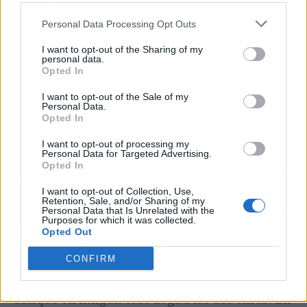
Personal Data Processing Opt Outs
I want to opt-out of the Sharing of my
personal data.
Opted In
I want to opt-out of the Sale of my
Personal Data.
Opted In
I want to opt-out of processing my
Personal Data for Targeted Advertising.
Opted In
Número de licencias de taxis y VTC en España a 1 de julio | Fuente: Ministerio
de Transportes y Movilidad Sostenible
I want to opt-out of Collection, Use,
Retention, Sale, and/or Sharing of my
Personal Data that Is Unrelated with the
Ciudades como A Coruña, Alicante, Guadalajara
Purposes for which it was collected.
y Toledo destacan por un alto incremento
Opted Out
reciente de Vehículos de Transporte con
CONFIRM
Conductor; por contra, desciende el número en
otras como Sevilla o la mencionada Madrid,
aunque en ningún caso llega a las dos cifras. En