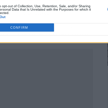
o opt-out of Collection, Use, Retention, Sale, and/or Sharing
ersonal Data that Is Unrelated with the Purposes for which it
lected.
lpable en la
Ciutat Esportiva
. Desde el entorno de
Out
e su salto al Barça estaba encaminado. En la
s compañeros no dudaban en lanzarle guiños públicos.
CONFIRM
de él como futuro compañero, y desde el club ya se