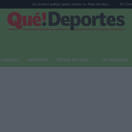
Un exnarco gallego quiere montar su 'Ruta del Narc...
Kit Connor será Cíclope
CURIOSAS
DEPORTES
ESTILO DE VIDA
TECNOLOGÍA