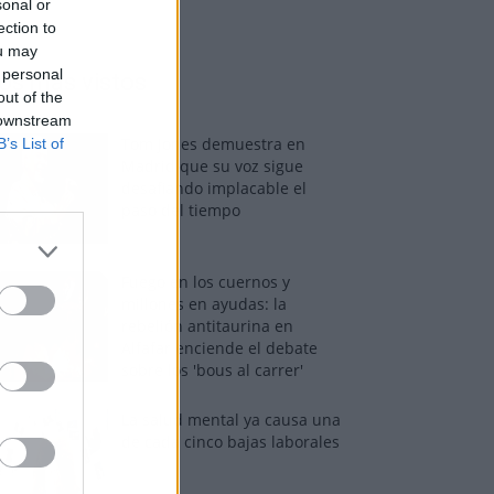
sonal or
ection to
ou may
 personal
os más vistos
out of the
 downstream
Tom Jones demuestra en
B’s List of
Madrid que su voz sigue
desafiando implacable el
paso del tiempo
Fuego en los cuernos y
millones en ayudas: la
rebelión antitaurina en
Alfafar enciende el debate
sobre los 'bous al carrer'
La salud mental ya causa una
de cada cinco bajas laborales