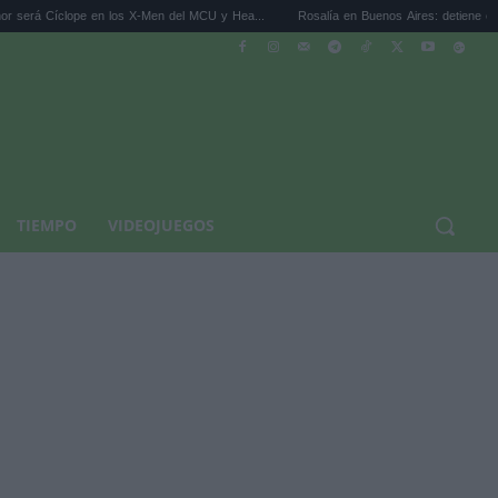
 en los X-Men del MCU y Hea...
Rosalía en Buenos Aires: detiene el tráfico y se s...
TIEMPO
VIDEOJUEGOS