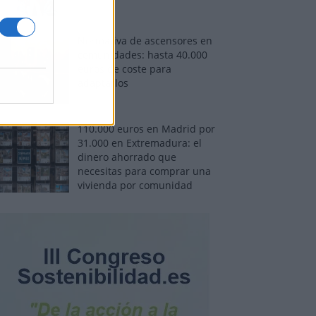
Normativa de ascensores en
comunidades: hasta 40.000
euros de coste para
adaptarlos
110.000 euros en Madrid por
31.000 en Extremadura: el
dinero ahorrado que
necesitas para comprar una
vivienda por comunidad