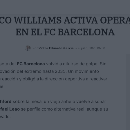
ICO WILLIAMS ACTIVA OPER
EN EL FC BARCELONA
-
Por
Victor Eduardo García
6 julio, 2025 06:30
seta del
FC Barcelona
volvió a diluirse de golpe. Sin
novación del extremo hasta 2035. Un movimiento
eacción y obligó a la dirección deportiva a reactivar
ue.
hford
sobre la mesa, un viejo anhelo vuelve a sonar
fael Leao
se perfila como alternativa real, aunque su
evado.