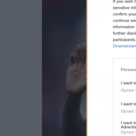
If you wish 
sensitive in
confirm you
continue se
information 
further disc
participants
Downstream 
Persona
I want t
Opted 
I want t
Opted 
I want 
Advertis
Opted 