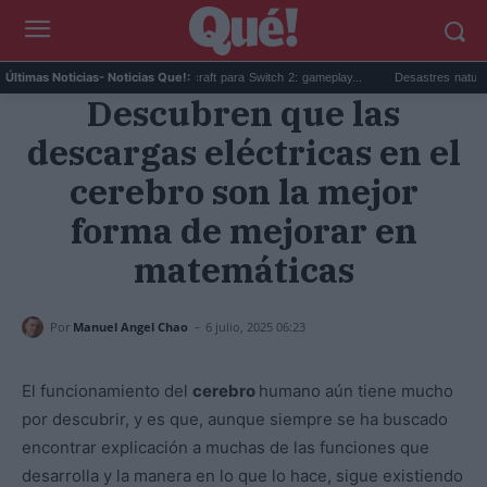
.
Beta sorpresa de Minecraft para Switch 2: gameplay...
Desastres naturales: qu
Últimas Noticias
- Noticias Que!:
Descubren que las
descargas eléctricas en el
cerebro son la mejor
forma de mejorar en
matemáticas
-
Por
Manuel Angel Chao
6 julio, 2025 06:23
El funcionamiento del
cerebro
humano aún tiene mucho
por descubrir, y es que, aunque siempre se ha buscado
encontrar explicación a muchas de las funciones que
desarrolla y la manera en lo que lo hace, sigue existiendo