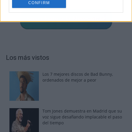
CONFIRM
Los más vistos
Los 7 mejores discos de Bad Bunny,
ordenados de mejor a peor
Tom Jones demuestra en Madrid que su
voz sigue desafiando implacable el paso
del tiempo