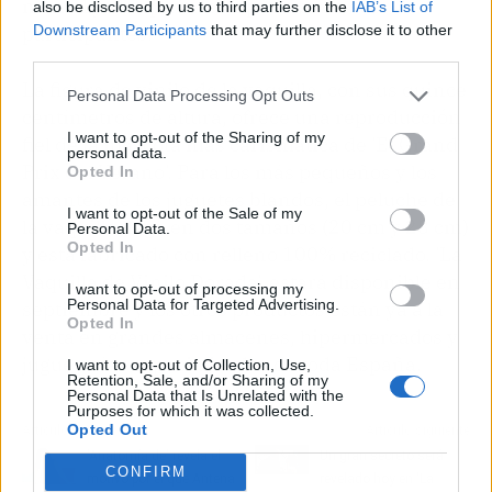
mental y el espíritu competitivo de sus
also be disclosed by us to third parties on the
IAB’s List of
Downstream Participants
that may further disclose it to other
participantes.
third parties.
La figura de vinilo de la vaquilla, con sus quince
Personal Data Processing Opt Outs
centímetros de altura, ofrece una reproducción
I want to opt-out of the Sharing of my
fiel de la mascota más carismática de 'El Grand
personal data.
Prix del Verano'. Para los más pequeños y los
Opted In
amantes de los juguetes blandos, el peluche de
I want to opt-out of the Sale of my
la vaquilla llega en dos tamaños (20 cm y 28 cm)
Personal Data.
Opted In
y está fabricado con relleno 100% reciclado. 'La
Vaquilla de Vinilo Dorada', estará disponible en
I want to opt-out of processing my
Personal Data for Targeted Advertising.
septiembre y los otros productos están ya a la
Opted In
venta en grandes almacenes, hipermercados y
jugueterías especializadas de toda España.
I want to opt-out of Collection, Use,
Retention, Sale, and/or Sharing of my
Personal Data that Is Unrelated with the
Purposes for which it was collected.
Opted Out
Artículo anterior
Artículo siguiente
'Anatomía de' revela el
Un gran secreto será
CONFIRM
motivo por el que Antena
revelado hoy en 'La