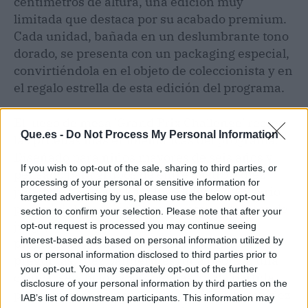
centímetros de altura, una edición muy
limitada que destaca por su acabado premium.
Cada unidad, bañada en un deslumbrante tono
dorado, se presenta con un packaging especial,
convirtiéndola en el objeto de coleccionista y en
el regalo estrella de esta edición del programa.
El juego de mesa 'Grand Prix Challenge' recrea
Que.es -
Do Not Process My Personal Information
las pruebas más emblemáticas del programa.
Diseñado para niños mayores de seis años y
If you wish to opt-out of the sale, sharing to third parties, or
pensado para grupos de entre cuatro y diez
processing of your personal or sensitive information for
jugadores, este pack incluye todo lo necesario
targeted advertising by us, please use the below opt-out
para vivir la tensión de cada reto: un tablero de
section to confirm your selection. Please note that after your
juego, ocho fichas de balón, diez fichas de
opt-out request is processed you may continue seeing
interest-based ads based on personal information utilized by
pingüino, dos dados, cuarenta tarjetas de
us or personal information disclosed to third parties prior to
preguntas, diez banderines, una peonza, una
your opt-out. You may separately opt-out of the further
canica, seis bolos y dos paletas. Cada partida
disclosure of your personal information by third parties on the
promete poner a prueba la habilidad, la rapidez
IAB’s list of downstream participants. This information may