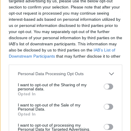
LEVANTE UD LLEGA
ENTRETENIMIENTO
targeted advertising by us, please use the below opt-out
DIRECTO DEL BETIS
EN EL COCHE A APPLE
section to confirm your selection. Please note that after your
CARPLAY Y ANDROID
opt-out request is processed you may continue seeing
AUTO
interest-based ads based on personal information utilized by
us or personal information disclosed to third parties prior to
your opt-out. You may separately opt-out of the further
disclosure of your personal information by third parties on the
IAB’s list of downstream participants. This information may
also be disclosed by us to third parties on the
IAB’s List of
Downstream Participants
that may further disclose it to other
third parties.
Personal Data Processing Opt Outs
I want to opt-out of the Sharing of my
personal data.
Opted In
I want to opt-out of the Sale of my
Personal Data.
Opted In
I want to opt-out of processing my
Publicidad
Personal Data for Targeted Advertising.