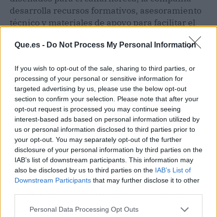
desarrolla recursos formativos, asesoramiento
técnico y materiales de apoyo para facilitar el
trabajo de cocineros y responsables de cocina
Que.es -
Do Not Process My Personal Information
en todo el país".
If you wish to opt-out of the sale, sharing to third parties, or
“La ensaladilla es uno de esos platos que lo
processing of your personal or sensitive information for
tiene todo; tradición, flexibilidad y margen.
targeted advertising by us, please use the below opt-out
Desde Unilever Food Solutions trabajamos para
section to confirm your selection. Please note that after your
que los profesionales puedan ofrecerla con la
opt-out request is processed you may continue seeing
máxima calidad, incorporando productos que
interest-based ads based on personal information utilized by
us or personal information disclosed to third parties prior to
les ayuden a mantener el sabor y la textura en
your opt-out. You may separately opt-out of the further
cada servicio”, señala el chef.
disclosure of your personal information by third parties on the
IAB’s list of downstream participants. This information may
Desde Hellmann’s se ha querido rendir
also be disclosed by us to third parties on the
IAB’s List of
homenaje a esta receta emblemática con la
Downstream Participants
that may further disclose it to other
third parties.
creación de un recetario descargable que
recoge las versiones ganadoras del
Personal Data Processing Opt Outs