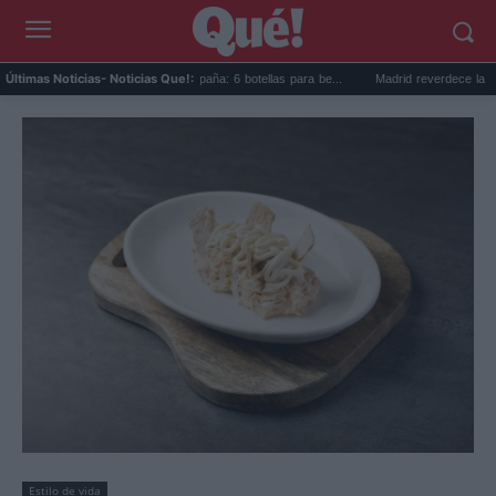
Los vinos para viajar a España: 6 botellas para be...
Madrid reverdece la M-30 con j
Últimas Noticias
- Noticias Que!:
Estilo de vida