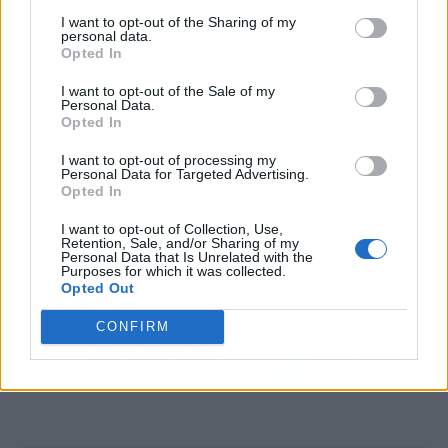
Campeonato Nacional de Ensaladilla,
I want to opt-out of the Sharing of my
celebradas en el congreso San Sebastián
personal data.
Gastronomika. Este recetario reúne las recetas
Opted In
premiadas por Alén Tarrío (Pampín Bar, 2024),
I want to opt-out of the Sale of my
Mª Carmen Bedía (La Viña del Henao, 2023) y
Personal Data.
Opted In
Pello Noriega (Castro el Gaiteru, 2022).
I want to opt-out of processing my
Personal Data for Targeted Advertising.
Artículo anterior
Artículo siguiente
Opted In
Arabia Saudí refuerza su
San Luis Gonzaga,
I want to opt-out of Collection, Use,
apuesta turística con
santoral del 21 de junio
Retention, Sale, and/or Sharing of my
cifras récord, proyectos
Personal Data that Is Unrelated with the
Purposes for which it was collected.
emblemáticos y
Opted Out
experiencias únicas
CONFIRM