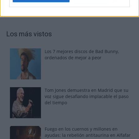
Los más vistos
Los 7 mejores discos de Bad Bunny,
ordenados de mejor a peor
Tom Jones demuestra en Madrid que su
voz sigue desafiando implacable el paso
del tiempo
Fuego en los cuernos y millones en
ayudas: la rebelión antitaurina en Alfafar