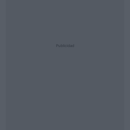
Publicidad