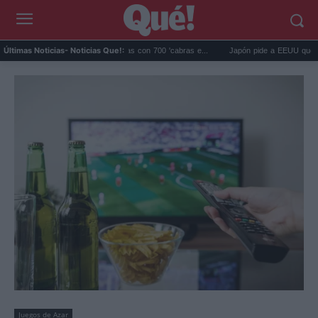
agos eliminó 140.000 cabras con 700 'cabras e...
Japón pide a EEUU que deje de us
Últimas Noticias
- Noticias Que!:
Juegos de Azar