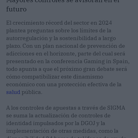
futuro
El crecimiento récord del sector en 2024
plantea preguntas sobre los límites de la
autorregulación y la sostenibilidad a largo
plazo. Con un plan nacional de prevención de
adicciones en el horizonte, parte del cual será
presentado en la conferencia Gaming in Spain,
todo apunta a que el próximo gran debate será
cómo compatibilizar este dinamismo
económico con una protección efectiva de la
salud
pública.
A los controles de apuestas a través de SIGMA
se suma la actualización de controles de
identidad impulsados por la DGOJ y la
implementación de otras medidas, como la