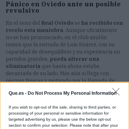
Pánico en Oviedo ante un posible
revulsivo
En el seno del
Real Oviedo
se
ha recibido con
recelo esta maniobra
. Aunque oficialmente
no se han pronunciado, en el club azulón
temen que la entrada de Luis Suárez, con su
capacidad de desequilibrio y su experiencia en
partidos grandes,
pueda alterar una
eliminatoria
que hasta ahora estaba
decantada de su lado. Más aún si llega con
piernas frescas y motivado por la llamada de
Colombia.
Que.es -
Do Not Process My Personal Information
La incertidumbre también alcanza a los
If you wish to opt-out of the sale, sharing to third parties, or
aficionados ovetenses, que ven en esta
processing of your personal or sensitive information for
operación un
intento desesperado pero
targeted advertising by us, please use the below opt-out
peligroso del
UD Almería
por cambiar el
section to confirm your selection. Please note that after your