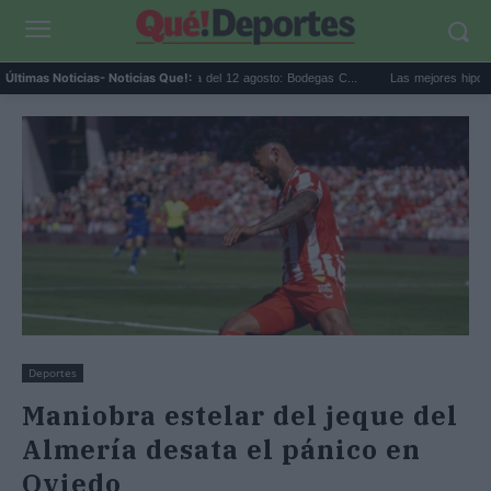
Eclipse solar en Cariñena del 12 agosto: Bodegas C...
Las mejores hipotecas de 
Últimas Noticias
- Noticias Que!:
Deportes
Maniobra estelar del jeque del
Almería desata el pánico en
Oviedo