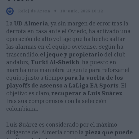
10 junio, 2025 10:12
Reloj de Arena
La
UD Almería
, ya sin margen de error tras la
derrota en casa ante el Oviedo, ha activado una
operación de alto voltaje que ha hecho saltar
las alarmas en el equipo ovetense. Según ha
trascendido,
el jeque y propietario
del club
andaluz,
Turki Al-Sheikh
, ha puesto en
marcha una maniobra urgente para reforzar el
equipo justo a tiempo
para la vuelta de los
playoffs de ascenso a LaLiga EA Sports
. El
objetivo es claro,
recuperar a Luis Suárez
tras sus compromisos con la selección
colombiana.
Luis Suárez es considerado por el máximo
dirigente del Almería como la
pieza que puede