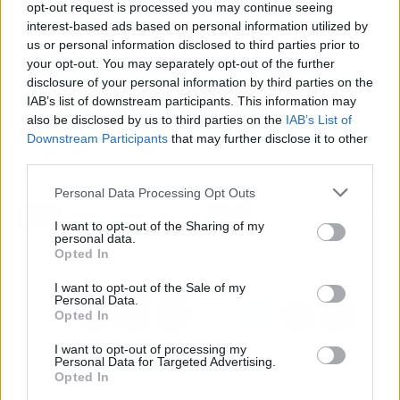
rumbo de la eliminatoria. Lo que es indiscutible
opt-out request is processed you may continue seeing
es que la vuelta del playoff se ha calentado, y
interest-based ads based on personal information utilized by
us or personal information disclosed to third parties prior to
que la Almería, con su jeque a la cabeza, ha
your opt-out. You may separately opt-out of the further
puesto toda la carne en el asador.
disclosure of your personal information by third parties on the
IAB’s list of downstream participants. This information may
Más información:
El Oviedo no da crédito a la última hora del
also be disclosed by us to third parties on the
IAB’s List of
Almería antes del Playoff
Downstream Participants
that may further disclose it to other
third parties.
Personal Data Processing Opt Outs
Artículo anterior
Artículo siguiente
Nico Williams se encara
Pellegrini elige al lateral
I want to opt-out of the Sharing of my
con un aficionado del
zurdo del Betis: 2
personal data.
Athletic
opciones top
Opted In
I want to opt-out of the Sale of my
Personal Data.
Opted In
I want to opt-out of processing my
Personal Data for Targeted Advertising.
Opted In