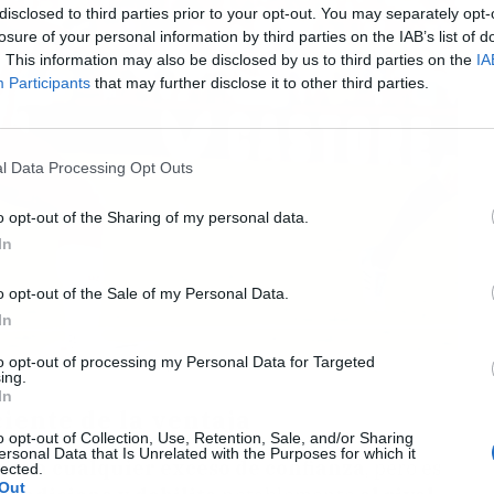
disclosed to third parties prior to your opt-out. You may separately opt-
losure of your personal information by third parties on the IAB’s list of
. This information may also be disclosed by us to third parties on the
IA
Participants
that may further disclose it to other third parties.
l Data Processing Opt Outs
o opt-out of the Sharing of my personal data.
In
o opt-out of the Sale of my Personal Data.
In
to opt-out of processing my Personal Data for Targeted
ia contra el Almería. Fuente: Agencias
ing.
In
iente de la ventaja
o opt-out of Collection, Use, Retention, Sale, and/or Sharing
ersonal Data that Is Unrelated with the Purposes for which it
vitan cualquier exceso de confianza
, pero es
lected.
Out