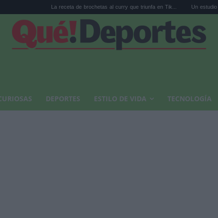
La receta de brochetas al curry que triunfa en Tik...
Un estudio revela que los p
CURIOSAS
DEPORTES
ESTILO DE VIDA
TECNOLOGÍA