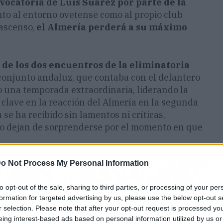
vocatoria de Luis Suárez por parte de la
to al entorno ovetense como al propio club
 ascenso,
el Almería perderá a su máximo
de los dos encuentros de la eliminatoria
 conjunto andaluz, que contaba con el delantero
o una temporada extraordinaria, liderando la
o clave en la reacción del Almería en la segunda
 se ha recibido sin lamentos ni críticas,
no dejan de sorprenderse por el momento en que
o Not Process My Personal Information
to opt-out of the sale, sharing to third parties, or processing of your per
formation for targeted advertising by us, please use the below opt-out s
r selection. Please note that after your opt-out request is processed y
eing interest-based ads based on personal information utilized by us or