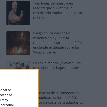
Tom Jones demuestra en
Madrid que su voz sigue
desafiando implacable el paso
del tiempo
Fuego en los cuernos y
millones en ayudas: la
rebelión antitaurina en Alfafar
enciende el debate sobre los
'bous al carrer'
La salud mental ya causa una
de cada cinco bajas laborales
sonal or
Normativa de ascensores en
ection to
comunidades: hasta 40.000
ou may
euros de coste para adaptarlos
 personal