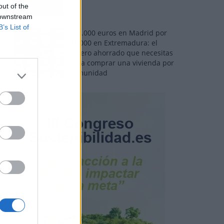
out of the
 downstream
B’s List of
110.000 euros en Madrid por
31.000 en Extremadura: el
dinero ahorrado que necesitas
para comprar una vivienda por
comunidad