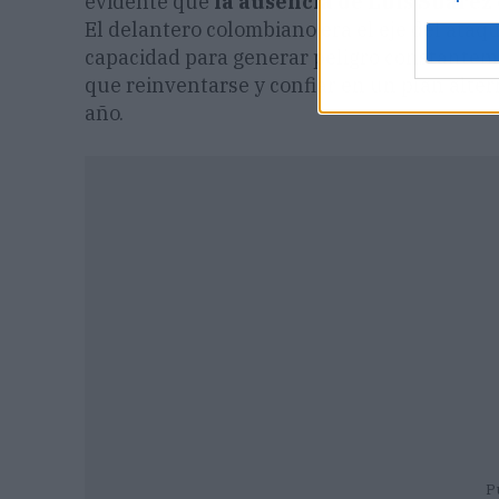
evidente que
la ausencia de Luis Suárez
El delantero colombiano era el eje del ataq
capacidad para generar peligro constantemen
que reinventarse y confiar en un plan alter
año.
P