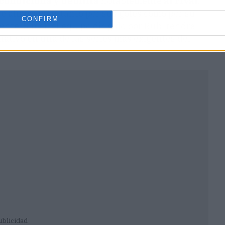
 condiciona y debilita
notablemente
al rival
.
ue almeriense, tanto por sus goles como por su
CONFIRM
te. Sin él, el equipo dirigido por Rubi tendrá
nativo en una de las series más exigentes del
ublicidad