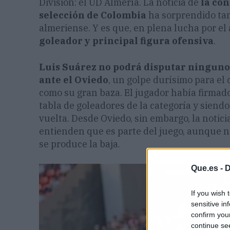
División: el UD Almería. La noticia de
la con
selección de Colombia
ha sorprendido tan
almeriense. Y es que, en plena lucha por el
goleador y principal figura ofensiva
.
Luis Suárez no podrá disputar ninguno 
ante el Oviedo
, un golpe durísimo para el
como su gran baza. El jugador había firmad
tabla de goleadores de la categoría y siend
vuelta. Desde Oviedo, sin embargo, la noticia
entienden que es parte del juego, aunque 
se produce la baja.
Que.es -
D
If you wish 
sensitive in
confirm you
continue se