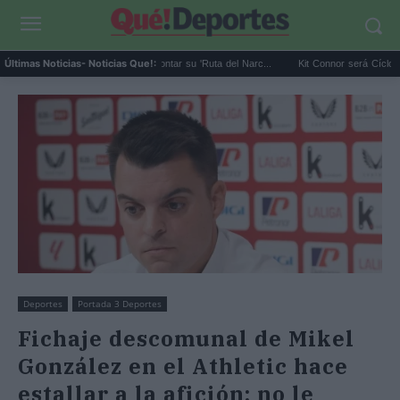
 exnarco gallego quiere montar su 'Ruta del Narc...
Kit Connor será Cíclope en los
Últimas Noticias
- Noticias Que!:
Deportes
Portada 3 Deportes
Fichaje descomunal de Mikel
González en el Athletic hace
estallar a la afición: no le