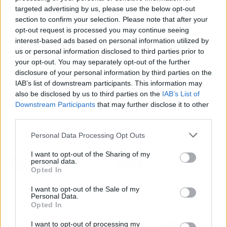
Aunque
Laporte
llega como agente libre, su
targeted advertising by us, please use the below opt-out
salario y el contexto emocional de su regreso
section to confirm your selection. Please note that after your
opt-out request is processed you may continue seeing
son factores que Mikel González tendrá que
interest-based ads based on personal information utilized by
manejar con cautela. Si lo consigue,
Valverde
us or personal information disclosed to third parties prior to
podrá contar con un refuerzo de primer
your opt-out. You may separately opt-out of the further
nivel
y la afición podría, poco a poco,
disclosure of your personal information by third parties on the
reconciliarse con uno de sus hijos pródigos.
IAB’s list of downstream participants. This information may
also be disclosed by us to third parties on the
IAB’s List of
Downstream Participants
that may further disclose it to other
Más información:
Laporte – Vivian: la pareja del Athletic en
third parties.
Champions League
Personal Data Processing Opt Outs
Artículo anterior
Artículo siguiente
I want to opt-out of the Sharing of my
personal data.
No quieren otro caso
La increíble confesión de
Opted In
Messi en el FC
Djokovic tras ganar a
Barcelona: ni ser amigo
Zverev: “me ha ayudado
I want to opt-out of the Sale of my
de Lamine le salva
mucho”
Personal Data.
Opted In
I want to opt-out of processing my