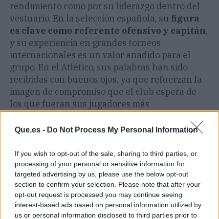
rendimiento como por su liderazgo dentro del
vestuario. En la selección española, su
figura
es clave como referente ofensivo y capitán
,
y su experiencia en grandes torneos
internacionales es un valor añadido para el
grupo. En el Atlético, sus palabras han sido
recibidas con buenos ojos, ya que refuerzan la
imagen de compromiso que el club espera de
los que fueran sus jugadores más
representativos.
Que.es -
Do Not Process My Personal Information
Con la
Final Four
a la vuelta de la esquina,
Morata quiere dar un paso adelante y ser
If you wish to opt-out of the sale, sharing to third parties, or
processing of your personal or sensitive information for
decisivo
para que España levante un nuevo
targeted advertising by us, please use the below opt-out
título. El máximo artillero de
'La Roja'
en las
section to confirm your selection. Please note that after your
Eurocopas ahora quiere aportar al equipo en
opt-out request is processed you may continue seeing
este importante torneo.
interest-based ads based on personal information utilized by
us or personal information disclosed to third parties prior to