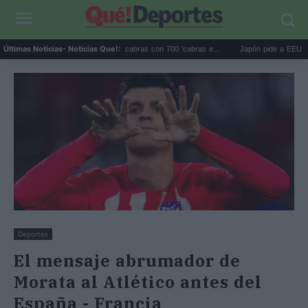
Galápagos eliminó 140.000 cabras con 700 'cabras e...
Japón pide a EEUU que deje
Últimas Noticias
- Noticias Que!:
Deportes
El mensaje abrumador de
Morata al Atlético antes del
España - Francia