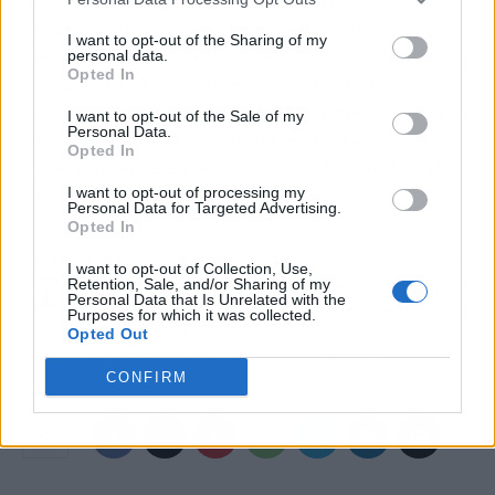
tecnológica integral para industrias de
proyectos que requieren control, agilidad y
I want to opt-out of the Sharing of my
precisión en cada etapa del proceso productivo.
personal data.
Opted In
Su capacidad para integrar herramientas
técnicas, datos operativos y financieros en una
I want to opt-out of the Sale of my
Personal Data.
única plataforma lo convierte en una opción
Opted In
especialmente eficaz para la gestión industrial
moderna.
I want to opt-out of processing my
Personal Data for Targeted Advertising.
Opted In
Artículo anterior
Artículo siguiente
I want to opt-out of Collection, Use,
Retention, Sale, and/or Sharing of my
JOIA. El complemento de
El mobiliario ergonómico
Personal Data that Is Unrelated with the
Joel De Las Heras,
profesional, pieza clave
Purposes for which it was collected.
Inteligencia Artificial para
para una oficina
Opted Out
nombrar lo no visible
saludable
CONFIRM