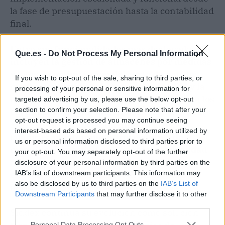
la fase de presupuestación hasta la contabilidad
final.
Entre sus funcionalidades más destacadas, se
Que.es -
Do Not Process My Personal Information
incluyen la gestión de almacenes por medidas
y lotes, la optimización del corte de perfiles
If you wish to opt-out of the sale, sharing to third parties, or
mediante
nesting
, la integración de CRM y la
processing of your personal or sensitive information for
trazabilidad completa de piezas asociadas a los
targeted advertising by us, please use the below opt-out
section to confirm your selection. Please note that after your
certificados de calidad
. El sistema contempla,
opt-out request is processed you may continue seeing
además,
la planificación integrada de
interest-based ads based on personal information utilized by
compras, mantenimiento preventivo de
us or personal information disclosed to third parties prior to
maquinaria, gestión documental y de calidad
your opt-out. You may separately opt-out of the further
conforme a normativas internacionales
y
disclosure of your personal information by third parties on the
expedición con control táctil en planta o en
IAB’s list of downstream participants. This information may
also be disclosed by us to third parties on the
IAB’s List of
obra
.
Downstream Participants
that may further disclose it to other
third parties.
Siddex continúa su evolución como solución
Personal Data Processing Opt Outs