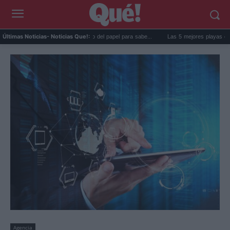
 goma de la nevera: el truco del papel para sabe...
Las 5 mejores playas de Formente
Últimas Noticias
- Noticias Que!:
Agencia