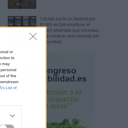
110.000 euros en Madrid por
31.000 en Extremadura: el
dinero ahorrado que necesitas
para comprar una vivienda por
comunidad
sonal or
ection to
ou may
 personal
out of the
 downstream
B’s List of