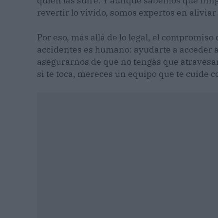
quien las sufre. Y aunque sabemos que nin
revertir lo vivido, somos expertos en alivia
Por eso, más allá de lo legal, el compromiso
accidentes es humano: ayudarte a acceder a 
asegurarnos de que no tengas que atravesar
si te toca, mereces un equipo que te cuide c