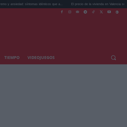
: síntomas idénticos que a...
El precio de la vivienda en Valencia sube a 3.485 ...
TIEMPO
VIDEOJUEGOS