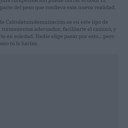
guna compensación puede borrar el dolor ni
r parte del peso que conlleva esta nueva realidad.
 de Calculatuindemnización.es en este tipo de
tratamientos adecuados, facilitarte el camino, y
lo en soledad. Nadie elige pasar por esto… pero
omo tú lo harías.