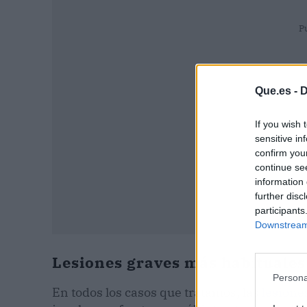
P
Que.es -
D
If you wish 
sensitive in
confirm you
continue se
information 
further disc
participants
Downstream 
Lesiones graves más habituales
Persona
En todos los casos que tratamos, las
lesione