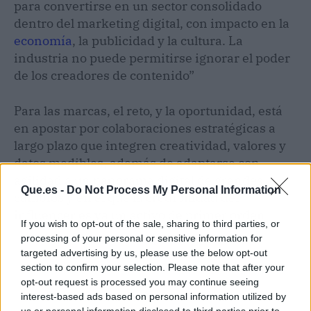
para convertirse en un sector consolidado
dentro del marketing digital, con impacto en la
economía
, la publicidad y la cultura. La
industria no puede permitirse ignorar el poder
de los creadores de contenido”
Para las marcas, el reto, y la oportunidad, está
en apostar por colaboraciones estratégicas a
largo plazo que integren creatividad, valores y
datos medibles, además de adaptarse con
agilidad a un panorama digital de grandes
Que.es -
Do Not Process My Personal Information
cambios y en el que la credibilidad del
influencer es ya un activo de primer orden.
If you wish to opt-out of the sale, sharing to third parties, or
processing of your personal or sensitive information for
targeted advertising by us, please use the below opt-out
section to confirm your selection. Please note that after your
opt-out request is processed you may continue seeing
interest-based ads based on personal information utilized by
us or personal information disclosed to third parties prior to