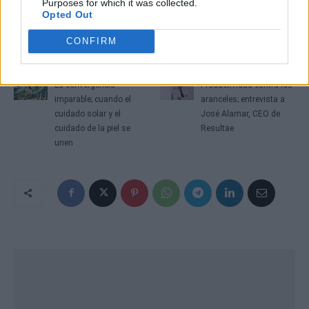
Purposes for which it was collected.
Opted Out
CONFIRM
Artículo anterior
Artículo siguiente
La convergencia
Productividad contra los
imparable; cuando el
aranceles; entrevista a
cuidado solar y el
José Alamar, CEO de
cuidado de la piel se
Resultae
unen