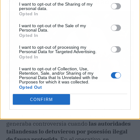
Problemas legales en Tailandia
I want to opt-out of the Sharing of my
personal data.
Opted In
I want to opt-out of the Sale of my
Personal Data.
Opted In
I want to opt-out of processing my
Personal Data for Targeted Advertising.
Opted In
I want to opt-out of Collection, Use,
Retention, Sale, and/or Sharing of my
Personal Data that Is Unrelated with the
Purposes for which it was collected.
Opted Out
Fuente: Agencias
En momentos de máxima tensión, se
CONFIRM
aprovecha para recodar los aspectos malos de
las personas. Ya en el 2025, Fran Cuesta
generaba controversia cuando
las autoridades
tailandesas lo detuvieron por posesión ilegal
de fauna protegida.
En el operativo, se