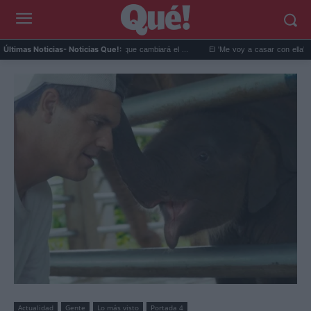
áximo en 'La Promesa' que cambiará el ...
El 'Me voy a casar con ella' a Leonor en e
Últimas Noticias
- Noticias Que!:
Actualidad
Gente
Lo más visto
Portada 4