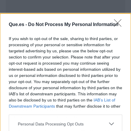
Que.es -
Do Not Process My Personal Information
If you wish to opt-out of the sale, sharing to third parties, or
processing of your personal or sensitive information for
targeted advertising by us, please use the below opt-out
section to confirm your selection. Please note that after your
opt-out request is processed you may continue seeing
interest-based ads based on personal information utilized by
La defensa apeló más a la empatía que a la
us or personal information disclosed to third parties prior to
justificación legal o ética, una estrategia que ha
your opt-out. You may separately opt-out of the further
generado reacciones divididas. Lo curioso es
disclosure of your personal information by third parties on the
que a pesar de lo ocurrido, el carismático
IAB’s list of downstream participants. This information may
also be disclosed by us to third parties on the
IAB’s List of
personaje todavía cuenta con el apoyo de un
Downstream Participants
that may further disclose it to other
importante número de seguidores que ha
third parties.
manifestado su opinión en redes.
Personal Data Processing Opt Outs