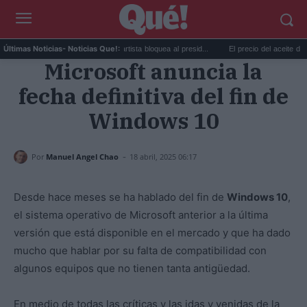
Taylor Swift y Trump: la artista bloquea al presid...
El precio del aceite de oliva 
Últimas Noticias
- Noticias Que!:
Microsoft anuncia la
fecha definitiva del fin de
Windows 10
-
Por
Manuel Angel Chao
18 abril, 2025 06:17
Desde hace meses se ha hablado del fin de
Windows 10
,
el sistema operativo de Microsoft anterior a la última
versión que está disponible en el mercado y que ha dado
mucho que hablar por su falta de compatibilidad con
algunos equipos que no tienen tanta antigüedad.
En medio de todas las críticas y las idas y venidas de la