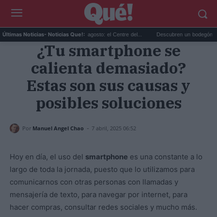
Planes gratis en Valencia en agosto: el Centre del...
Descubren un bodegón de Clara
Últimas Noticias
- Noticias Que!:
¿Tu smartphone se
calienta demasiado?
Estas son sus causas y
posibles soluciones
-
Por
Manuel Angel Chao
7 abril, 2025 06:52
Hoy en día, el uso del
smartphone
es una constante a lo
largo de toda la jornada, puesto que lo utilizamos para
comunicarnos con otras personas con llamadas y
mensajería de texto, para navegar por internet, para
hacer compras, consultar redes sociales y mucho más.