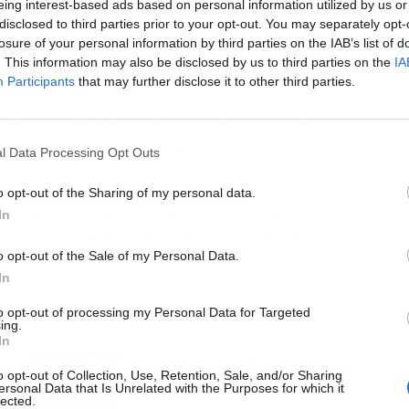
eing interest-based ads based on personal information utilized by us or
representan un riesgo significativo para las
disclosed to third parties prior to your opt-out. You may separately opt-
recimiento lento
. Es importante evitar medidas
losure of your personal information by third parties on the IAB’s list of
a mundial", reza un comunicado.
. This information may also be disclosed by us to third parties on the
IA
Participants
that may further disclose it to other third parties.
 la evaluación durante las reuniones del FMI y el
a Estados Unidos y a sus socios comerciales a
r las tensiones comerciales y reducir la
l Data Processing Opt Outs
o opt-out of the Sharing of my personal data.
de un nuevo arancel universal del diez por
In
asas adicionales específicas para diversos
o opt-out of the Sale of my Personal Data.
idera barreras comerciales injustas hacia
In
u estrategia proteccionista.
to opt-out of processing my Personal Data for Targeted
ing.
Artículo siguiente
In
TÜV SÜD se une a Adecúa, la nueva
o opt-out of Collection, Use, Retention, Sale, and/or Sharing
asociación empresarial del sector de
ersonal Data that Is Unrelated with the Purposes for which it
ensayos, inspección y certificación
lected.