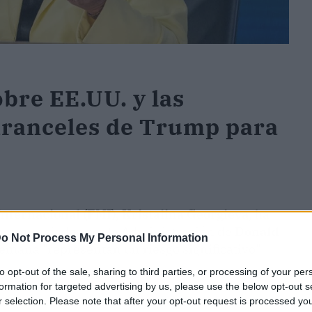
bre EE.UU. y las
aranceles de Trump para
Internacional (FMI), Kristalina Georgieva
, ha
es
anunciados por la Administración de
Donald
o Not Process My Personal Information
semana "representan un riesgo significativo"
to opt-out of the sale, sharing to third parties, or processing of your per
formation for targeted advertising by us, please use the below opt-out s
ones macroeconómicas de las medidas
r selection. Please note that after your opt-out request is processed y