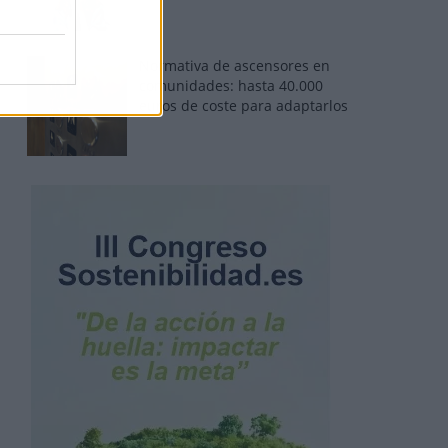
Normativa de ascensores en
comunidades: hasta 40.000
euros de coste para adaptarlos