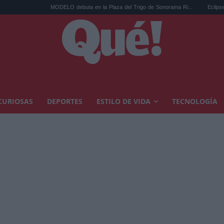
MODELO debuta en la Plaza del Trigo de Sonorama Ri...
Eclipse solar en C
CURIOSAS
DEPORTES
ESTILO DE VIDA
TECNOLOGÍA