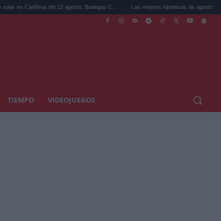
ariñena del 12 agosto: Bodegas C...
Las mejores hipotecas de agosto: el TAE más co
TIEMPO
VIDEOJUEGOS