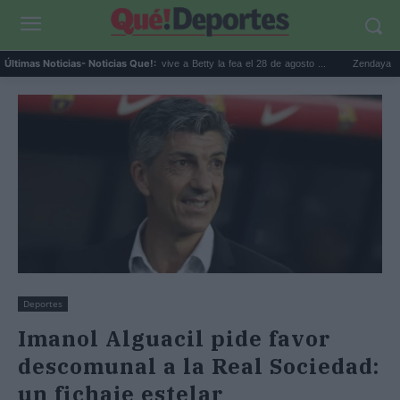
e de ...
Prime Video revive a Betty la fea el 28 de agosto ...
Zendaya, Tom Holla
Últimas Noticias
- Noticias Que!:
Deportes
Imanol Alguacil pide favor
descomunal a la Real Sociedad:
un fichaje estelar