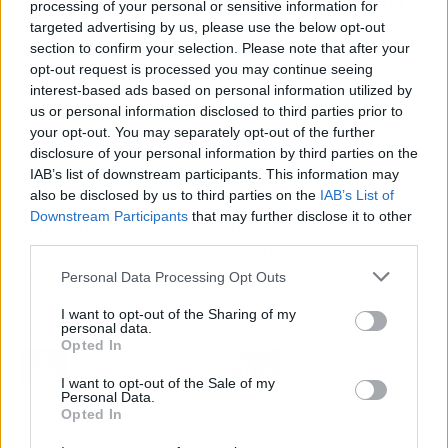
Además del Leipzig, el
Eintracht Frankfurt
processing of your personal or sensitive information for
también ha surgido como una posible opción
targeted advertising by us, please use the below opt-out
section to confirm your selection. Please note that after your
para Güler. La condición del Real Madrid es
opt-out request is processed you may continue seeing
clara y es que solo cederá a sus jugadores a
interest-based ads based on personal information utilized by
equipos que disputen la
Champions League
,
us or personal information disclosed to third parties prior to
lo que reduce las opciones y complica el
your opt-out. You may separately opt-out of the further
panorama para la Real Sociedad. Sin embargo,
disclosure of your personal information by third parties on the
Imanol Alguacil sigue insistiendo en que el
IAB’s list of downstream participants. This information may
also be disclosed by us to third parties on the
IAB’s List of
fichaje de Güler puede ser clave para el
Downstream Participants
that may further disclose it to other
proyecto de la Real Sociedad, y la directiva
third parties.
txuri-urdin hará todo lo posible por cumplir la
solicitud de su entrenador.
Personal Data Processing Opt Outs
I want to opt-out of the Sharing of my
personal data.
Artículo anterior
Artículo siguiente
Opted In
El agente de Vitor Roque
Alice Campello revienta
raja del Betis y se lleva
las redes en su 30
I want to opt-out of the Sale of my
Personal Data.
una respuesta ejemplar
cumpleaños
Opted In