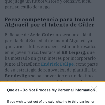
que juega un fútbol vistoso y ofensivo, ideal
para su estilo de juego.
Feroz competencia para Imanol
Alguacil por el talento de Güler
El fichaje de
Arda Güler
no será tarea fácil
para la Real Sociedad de Imanol Alguacil, ya
que varios clubes europeos están interesados
en el joven turco. Destaca el
RB Leipzig
, que
ha mostrado un gran interés por incorporarlo,
junto al brasileño
Endrick Felipe
,
como parte
de su estrategia de renovación de plantilla. La
Bundesliga
se ha convertido en un destino
atractivo para los jóvenes talentos, y el Leipzig
ha demostrado ser un club ideal para su
Que.es -
Do Not Process My Personal Information
desarrollo.
If you wish to opt-out of the sale, sharing to third parties, or