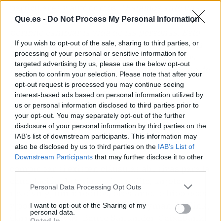
particulares y autónomos. “
Estamos ante una
herramienta
-declaran
los abogados
-
que
Que.es -
Do Not Process My Personal Information
permite cambiar la vida de las personas. Esto
hace que se reactiven en la
economía
, puedan
If you wish to opt-out of the sale, sharing to third parties, or
processing of your personal or sensitive information for
acceder a nueva financiación y salgan de los
targeted advertising by us, please use the below opt-out
listados de morosidad como ASNEF. El hecho de
section to confirm your selection. Please note that after your
contar con figuras conocidas nos ayuda a
opt-out request is processed you may continue seeing
conseguir el objetivo de que nadie se quede sin
interest-based ads based on personal information utilized by
saber de la existencia de este mecanismo”.
us or personal information disclosed to third parties prior to
your opt-out. You may separately opt-out of the further
disclosure of your personal information by third parties on the
El despacho también puede analizar los
IAB’s list of downstream participants. This information may
contratos firmados con bancos y entidades
also be disclosed by us to third parties on the
IAB’s List of
financieras. En este sentido, el objetivo es
Downstream Participants
that may further disclose it to other
comprobar si existen cláusulas abusivas para la
third parties.
cancelación de tarjetas de crédito, tarjetas
Personal Data Processing Opt Outs
revolving, minicréditos, préstamos e hipotecas
y poder reclamar a Cofidis, Moneyman, WiZink,
I want to opt-out of the Sharing of my
personal data.
Carrefour, Vivus, Banco Santander, CaixaBank,
Opted In