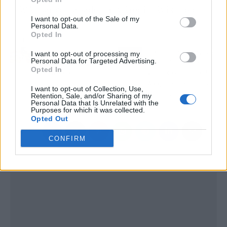
BBVA, Banco Sabadell, myKredit, Kviku, etc.
I want to opt-out of the Sale of my
Personal Data.
Opted In
Artículo anterior
Artículo siguiente
Las órtesis deportivas
Cómo la Ley de Segunda
I want to opt-out of processing my
Personal Data for Targeted Advertising.
su función sus tipos y a
Oportunidad cambia
Opted In
quién benefician
vidas; Repara tu Deuda
Abogados detalla sus
I want to opt-out of Collection, Use,
ventajas
Retention, Sale, and/or Sharing of my
Personal Data that Is Unrelated with the
Purposes for which it was collected.
Opted Out
CONFIRM