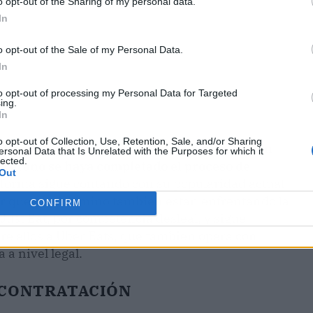
o opt-out of the Sharing of my personal data.
In
o opt-out of the Sale of my Personal Data.
In
to opt-out of processing my Personal Data for Targeted
ing.
In
o opt-out of Collection, Use, Retention, Sale, and/or Sharing
tas altas con la seguridad social, no cambian
ersonal Data that Is Unrelated with the Purposes for which it
lected.
l verano se haya completado el proceso de
Out
aforma sigue contando con su popularidad actual
ar que en el camino también están enfrentando la
CONFIRM
Just Eat, por competencia desleal, y sigue
re ellos a Uber Eats, que también opera con
 a nivel legal.
 CONTRATACIÓN