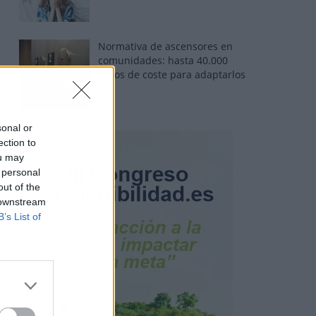
Normativa de ascensores en
comunidades: hasta 40.000
euros de coste para adaptarlos
sonal or
ection to
ou may
 personal
out of the
 downstream
B’s List of