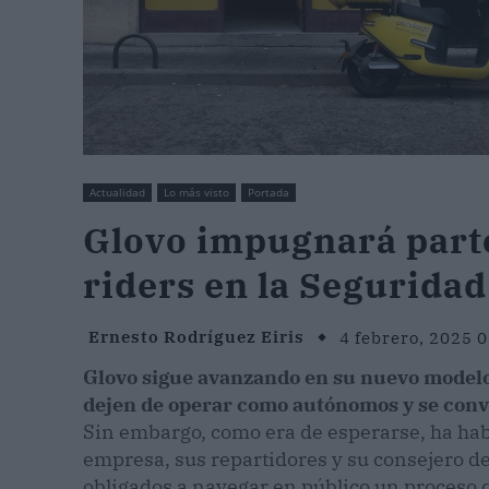
Actualidad
Lo más visto
Portada
Glovo impugnará parte 
riders en la Seguridad
Ernesto Rodríguez Eiris
4 febrero, 2025 
Glovo sigue avanzando en su nuevo modelo 
dejen de operar como autónomos y se convi
Sin embargo, como era de esperarse, ha habi
empresa, sus repartidores y su consejero d
obligados a navegar en público un proceso 