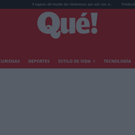
6 lugares del mundo tan misteriosos que aún nos si...
Predicción para el eclipse 
CURIOSAS
DEPORTES
ESTILO DE VIDA
TECNOLOGÍA