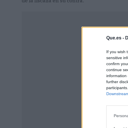
de la fiscalía en su contra.
Que.es -
D
If you wish 
sensitive in
confirm you
continue se
information 
further disc
participants
Downstream 
P
Persona