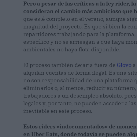
Pero a pesar de las críticas a la ley rider,
consideran el cambio más ambicioso que h
que esté completo en el verano, aunque sigu
magnitud del proyecto. Es que si bien la c
repartidores trabajando para la plataforma
específico y no se arriesgan a que haya mom
ambientales no haya flota disponible.
El proceso también dejaría fuera de
Glovo
a
alquilan cuentas de forma ilegal. Es una si
no son responsabilidad de una plataforma qu
eliminarlos o, al menos, reducir su número,
trabajadores a un desempleo absoluto, pues
legales y, por tanto, no pueden acceder a la
inevitable en este proceso.
Estos riders «indocumentados» de momento
en Uber Eats, donde todavía se pueden alq