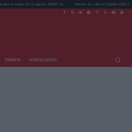
del 12 agosto: AEMET an...
Muertes por calor en España 2026: el verano más ca...
TIEMPO
VIDEOJUEGOS