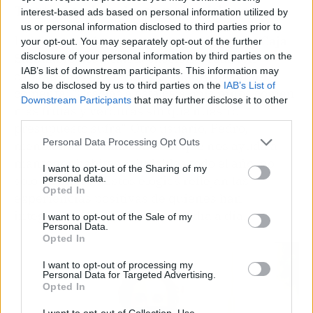
Testimonios de consumidores
interest-based ads based on personal information utilized by
us or personal information disclosed to third parties prior to
Los consumidores que han optado por
La Caja
your opt-out. You may separately opt-out of the further
disclosure of your personal information by third parties on the
Saludable
destacan la excelente relación
IAB’s list of downstream participants. This information may
calidad-precio. Maria, una madre de familia,
also be disclosed by us to third parties on the
IAB’s List of
comenta: "Gracias a esta caja, mis niños comen
Downstream Participants
that may further disclose it to other
más frutas y verduras sin que nuestro
third parties.
presupuesto sufra". Otro usuario, Pedro,
Personal Data Processing Opt Outs
menciona: "Es una solución que nos ayuda a
mantener hábitos saludables todo el año, no
I want to opt-out of the Sharing of my
personal data.
solo en enero". Estos elogios reflejan las
Opted In
experiencias positivas de quienes han
integrado este producto en su día a día.
I want to opt-out of the Sale of my
Personal Data.
Opted In
I want to opt-out of processing my
Personal Data for Targeted Advertising.
Opted In
I want to opt-out of Collection, Use,