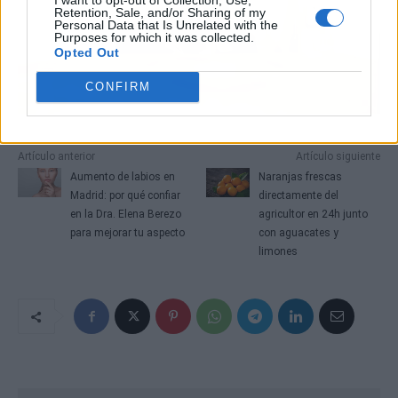
Retention, Sale, and/or Sharing of my
Personal Data that Is Unrelated with the
Purposes for which it was collected.
Opted Out
CONFIRM
Artículo anterior
Artículo siguiente
Aumento de labios en
Naranjas frescas
Madrid: por qué confiar
directamente del
en la Dra. Elena Berezo
agricultor en 24h junto
para mejorar tu aspecto
con aguacates y
limones