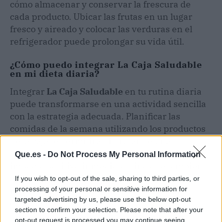
cómo almacenar y conservar la frescura de
cada producto. Ubicar las frutas en un lugar
fresco y aireado y colocar las verduras en el
refrigerador puede prolongar su vida útil.
¿Cómo puedo integrar La Caja Saludable
en mi dieta diaria?
Integrar
La Caja Saludable
en tu rutina diaria
puede transformarse en una actividad sencilla
con la estrategia adecuada. Planificar las
comidas de la semana utilizando los productos
de la caja te permitirá disfrutar de una
alimentación balanceada. Esto no solo tiene un
Que.es -
Do Not Process My Personal Information
impacto positivo inmediato, sino que también
ayuda a mejorar la salud a largo plazo, al
If you wish to opt-out of the sale, sharing to third parties, or
processing of your personal or sensitive information for
introducir un mayor
consumo
de nutrientes
targeted advertising by us, please use the below opt-out
esenciales.
section to confirm your selection. Please note that after your
opt-out request is processed you may continue seeing