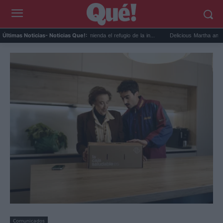
National Geographic recomienda el refugio de la in...
Delicious Martha anuncia que 
Últimas Noticias
- Noticias Que!:
Comunicados