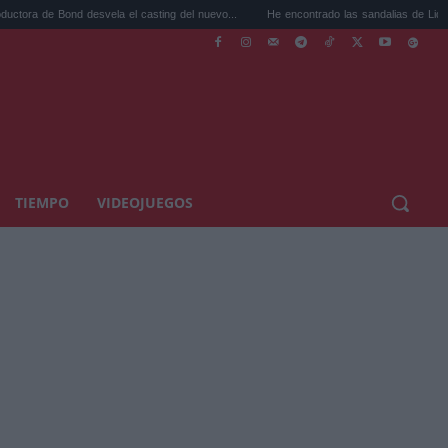
Bond desvela el casting del nuevo...
He encontrado las sandalias de Lidl a 7,99 euros
TIEMPO
VIDEOJUEGOS