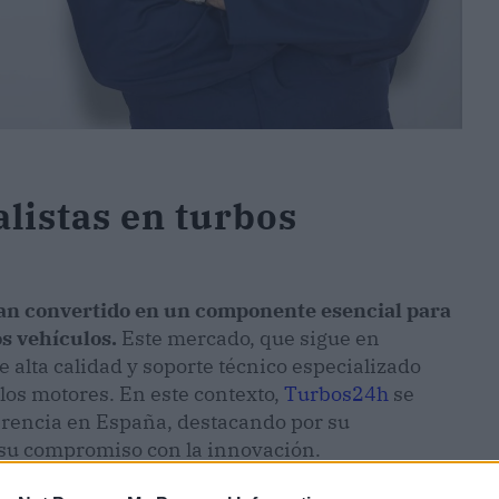
listas en turbos
han convertido en un componente esencial para
os vehículos.
Este mercado, que sigue en
alta calidad y soporte técnico especializado
los motores. En este contexto,
Turbos24h
se
erencia en España, destacando por su
 su compromiso con la innovación.