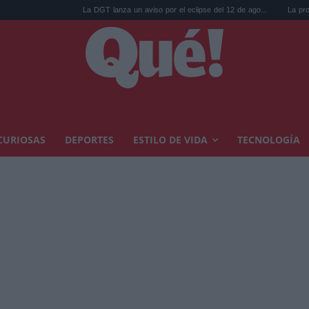
La DGT lanza un aviso por el eclipse del 12 de ago...
La productora de 
CURIOSAS
DEPORTES
ESTILO DE VIDA
TECNOLOGÍA