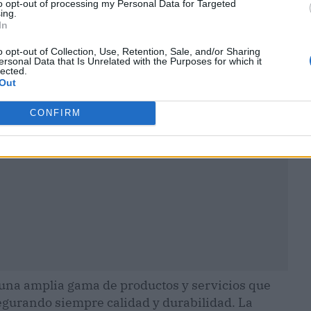
to opt-out of processing my Personal Data for Targeted
ing.
In
o opt-out of Collection, Use, Retention, Sale, and/or Sharing
ersonal Data that Is Unrelated with the Purposes for which it
ublicidad
lected.
Out
CONFIRM
una amplia gama de productos y servicios que
gurando siempre calidad y durabilidad. La