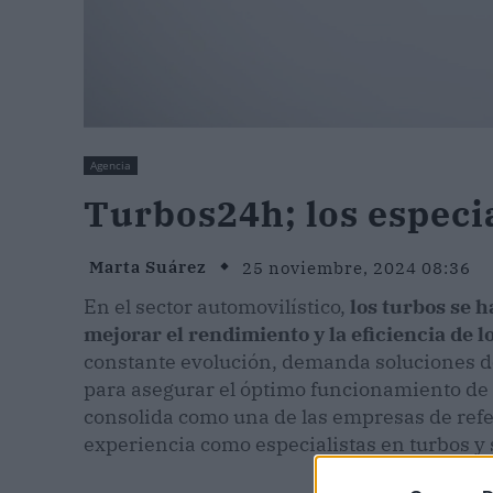
Agencia
Turbos24h; los especia
Marta Suárez
25 noviembre, 2024 08:36
En el sector automovilístico,
los turbos se 
mejorar el rendimiento y la eficiencia de l
constante evolución, demanda soluciones de 
para asegurar el óptimo funcionamiento de 
consolida como una de las empresas de ref
experiencia como especialistas en turbos y