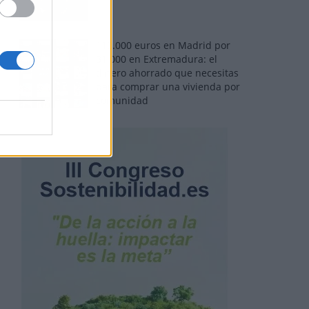
110.000 euros en Madrid por
31.000 en Extremadura: el
dinero ahorrado que necesitas
para comprar una vivienda por
comunidad