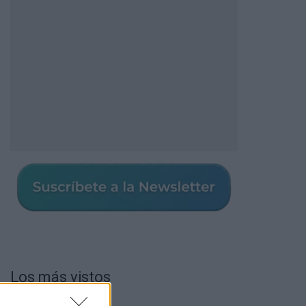
Los más vistos