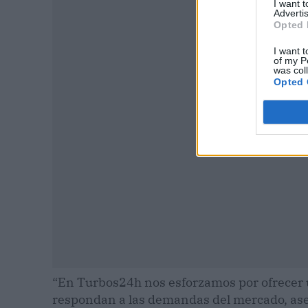
I want 
Advertis
Opted 
I want t
of my P
P
was col
Opted 
“En Turbos24h nos esforzamos por ofrecer 
respondan a las demandas del mercado, ase