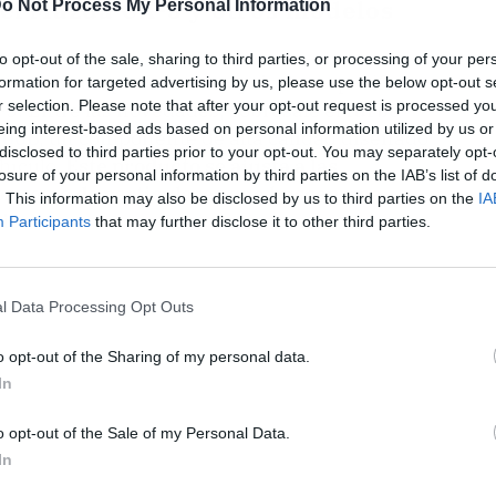
 el Mazda CX-3 y otros modelos
o Not Process My Personal Information
to opt-out of the sale, sharing to third parties, or processing of your per
con la incorporación de opciones específicas
formation for targeted advertising by us, please use the below opt-out s
r selection. Please note that after your opt-out request is processed y
3. Entre las novedades, sobresale el
turbo
eing interest-based ads based on personal information utilized by us or
700B
, un componente de alta calidad diseñado
disclosed to third parties prior to your opt-out. You may separately opt-
hículo.
Este producto se ajusta a las
losure of your personal information by third parties on the IAB’s list of
dos como de particulares que buscan una
. This information may also be disclosed by us to third parties on the
IA
ciones.
Participants
that may further disclose it to other third parties.
l Data Processing Opt Outs
o opt-out of the Sharing of my personal data.
In
o opt-out of the Sale of my Personal Data.
In