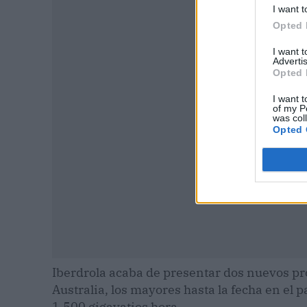
I want t
Opted 
I want 
P
Advertis
Opted 
I want t
of my P
was col
Opted 
Iberdrola acaba de presentar dos nuevos p
Australia, los mayores hasta la fecha en el 
1.500 gigavatios hora.