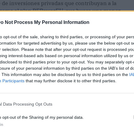
e de inversiones privadas que contribuyan a la
sí como el plan REPowerEU, que busca una menor
bustibles fósiles.
o Not Process My Personal Information
ñolas están apostando por invertir en este tipo
to opt-out of the sale, sharing to third parties, or processing of your per
a el cambio climático, donde el almacenamiento
formation for targeted advertising by us, please use the below opt-out s
gestionar mejor la energía producida por fuentes
r selection. Please note that after your opt-out request is processed y
eing interest-based ads based on personal information utilized by us or
disclosed to third parties prior to your opt-out. You may separately opt-
losure of your personal information by third parties on the IAB’s list of
. This information may also be disclosed by us to third parties on the
IA
Participants
that may further disclose it to other third parties.
l Data Processing Opt Outs
o opt-out of the Sharing of my personal data.
In