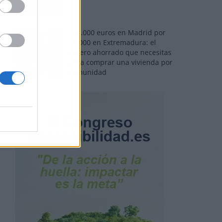
110.000 euros en Madrid por
31.000 en Extremadura: el
dinero ahorrado que necesitas
para comprar una vivienda por
comunidad