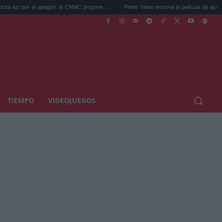
 el apagón: la CNMC propone ...
Prime Video estrena la película de acción que ya a...
TIEMPO
VIDEOJUEGOS