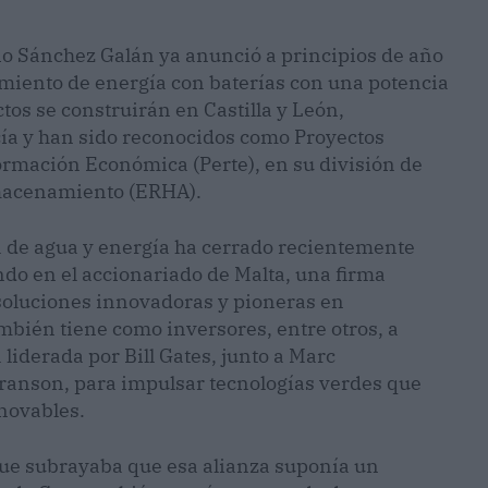
o Sánchez Galán ya anunció a principios de año
amiento de energía con baterías con una potencia
os se construirán en Castilla y León,
ía y han sido reconocidos como Proyectos
ormación Económica (Perte), en su división de
lmacenamiento (ERHA).
la de agua y energía ha cerrado recientemente
ndo en el accionariado de Malta, una firma
 soluciones innovadoras y pioneras en
bién tiene como inversores, entre otros, a
liderada por Bill Gates, junto a Marc
Branson, para impulsar tecnologías verdes que
enovables.
que subrayaba que esa alianza suponía un