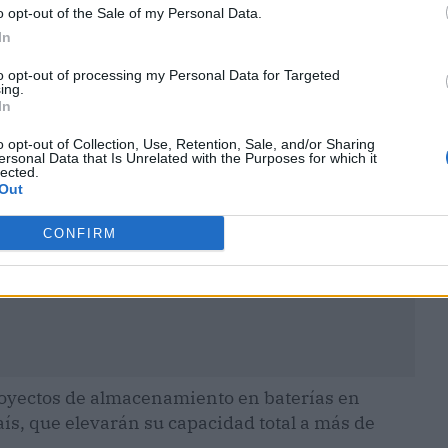
o opt-out of the Sale of my Personal Data.
In
to opt-out of processing my Personal Data for Targeted
ublicidad
ing.
In
o opt-out of Collection, Use, Retention, Sale, and/or Sharing
ersonal Data that Is Unrelated with the Purposes for which it
lected.
Out
CONFIRM
royectos de almacenamiento en baterías en
país, que elevarán su capacidad total a más de