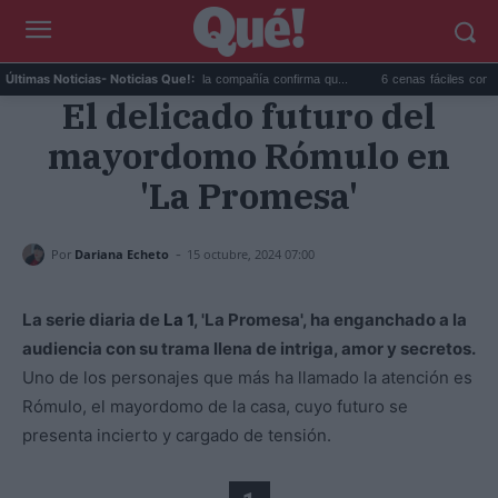
Disney+ con plan gratuito: la compañía confirma qu...
6 cenas fáciles con espinaca
Últimas Noticias
- Noticias Que!:
El delicado futuro del
mayordomo Rómulo en
'La Promesa'
-
Por
Dariana Echeto
15 octubre, 2024 07:00
La serie diaria de
La 1
, 'La Promesa', ha enganchado a la
audiencia con su trama llena de intriga, amor y secretos.
Uno de los personajes que más ha llamado la atención es
Rómulo, el mayordomo de la casa, cuyo futuro se
presenta incierto y cargado de tensión.