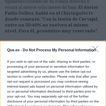
ligamento cruzado de su rodilla derecha y
estará al menos ocho meses de baja.
El doctor
Pablo Gelber, habló en el Chiringuito tv
donde comentó: "Con la lesión de Carvajal,
entre un 50-60% no vuelven al mismo
nivel. Para él, pronóstico muy reservado".
El jugador del
Real Madrid
, tiene una lesión
más grave de lo esperado, ya que tiene una
Que.es -
Do Not Process My Personal Information
rotura del ligamento cruzado anterior, rotura
del ligamento colateral externo y rotura del
If you wish to opt-out of the sale, sharing to third parties, or
tendón poplíteo. El Real Madrid sufre una
processing of your personal or sensitive information for
targeted advertising by us, please use the below opt-out
importante plaga de lesiones con Militao
section to confirm your selection. Please note that after your
también tocado en la defensa, al igual que
opt-out request is processed you may continue seeing
Rodrygo y Brahim.
interest-based ads based on personal information utilized by
us or personal information disclosed to third parties prior to
your opt-out. You may separately opt-out of the further
Artículo anterior
Artículo siguiente
disclosure of your personal information by third parties on the
Campazzo da una
Gil Marín tiene un sueño