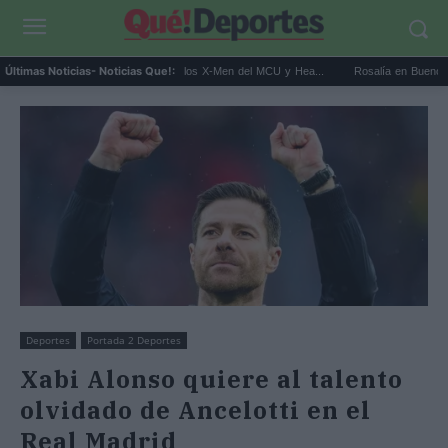
it Connor será Cíclope en los X-Men del MCU y Hea...
Rosalía en Buenos Aires: deti
Últimas Noticias
- Noticias Que!:
Deportes
Portada 2 Deportes
Xabi Alonso quiere al talento
olvidado de Ancelotti en el
Real Madrid