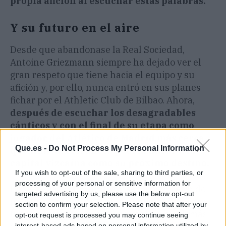
propia afición al escuchar estas palabras.
Y su futuro en el aire
Desde que abandonase la Real Sociedad,
Antoine Griezmann siempre ha dejado ver el
gran respeto que tiene hacia el equipo y su
afición y, por ello, nunca entró en sus planes
fichar por el Athletic Club de Bilbao. Ahora,
después de escuchar los desagradables
cánticos y con el final de su etapa como
jugador del Atlético de Madrid más cerca
Que.es -
Do Not Process My Personal Information
que nunca, el francés podría mirar a la
capital vizcaína como su próximo destino.
If you wish to opt-out of the sale, sharing to third parties, or
processing of your personal or sensitive information for
En Lezama
'El Principito'
sería bien recibido
targeted advertising by us, please use the below opt-out
pues lo consideran un jugador del perfil que
section to confirm your selection. Please note that after your
fue Raúl García, un histórico del club. Además,
opt-out request is processed you may continue seeing
interest-based ads based on personal information utilized by