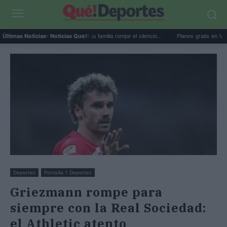
.
El caso Perez Hilton: su familia rompe el silencio...
Planes gratis en Valencia en
Últimas Noticias
- Noticias Que!:
Deportes
Portada 1 Deportes
Griezmann rompe para
siempre con la Real Sociedad:
el Athletic atento