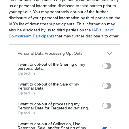
el hecho de haberse formado en Zubieta hace
us or personal information disclosed to third parties prior to
que su incorporación
se ajuste a la filosofía
your opt-out. You may separately opt-out of the further
del
Athletic Club de Bilbao
.
disclosure of your personal information by third parties on the
IAB’s list of downstream participants. This information may
also be disclosed by us to third parties on the
IAB’s List of
Artículo anterior
Artículo siguiente
Downstream Participants
that may further disclose it to other
Pilar Rubio cuenta
El Athletic entra en
third parties.
secretos escabrosos de
pánico con Nico
su boda con Sergio
Williams: mensaje
Personal Data Processing Opt Outs
Ramos
rotundo a Luis de la
Fuente
I want to opt-out of the Sharing of my
personal data.
Opted In
I want to opt-out of the Sale of my
Personal Data.
Opted In
I want to opt-out of processing my
Personal Data for Targeted Advertising.
Opted In
I want to opt-out of Collection, Use,
Retention, Sale, and/or Sharing of my