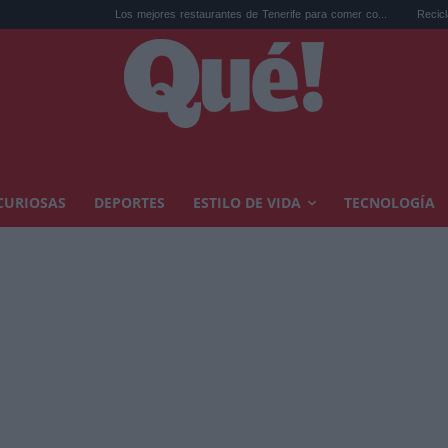
Los mejores restaurantes de Tenerife para comer co...
Reciclar cápsulas de c
CURIOSAS
DEPORTES
ESTILO DE VIDA
TECNOLOGÍA