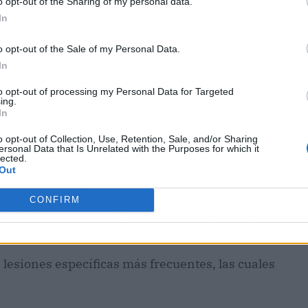
o opt-out of the Sharing of my personal data.
In
ma de dolores o rigidez, llegando a limitar el
o opt-out of the Sale of my Personal Data.
In
tro Quiropráctico está capacitado a la hora de
to opt-out of processing my Personal Data for Targeted
a aplicando los ajustes quiroprácticos precisos
ing.
olumna vertebral.
In
o opt-out of Collection, Use, Retention, Sale, and/or Sharing
dultos, niños, deportistas y
ersonal Data that Is Unrelated with the Purposes for which it
lected.
Out
paciente específico, de manera que a este
centro
CONFIRM
edades y condiciones, como adultos, niños,
s lesiones específicas más frecuentes, las cuales