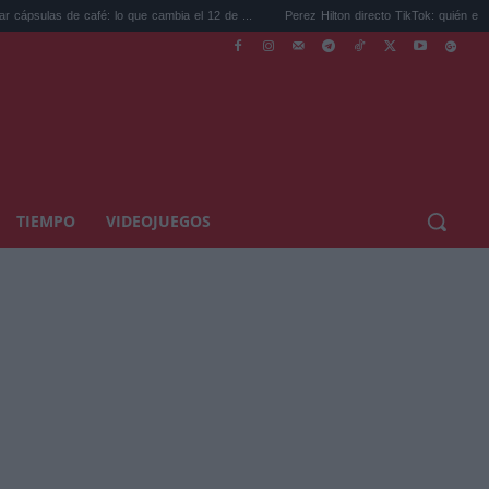
afé: lo que cambia el 12 de ...
Perez Hilton directo TikTok: quién es el bloguero ...
TIEMPO
VIDEOJUEGOS