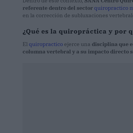
Dentro de este contexto,
SANA Centro Quiro
referente dentro del sector
quiropractico 
en la corrección de subluxaciones vertebral
¿Qué es la quiropráctica y por q
El
quiropractico
ejerce una
disciplina que e
columna vertebral y a su impacto directo s