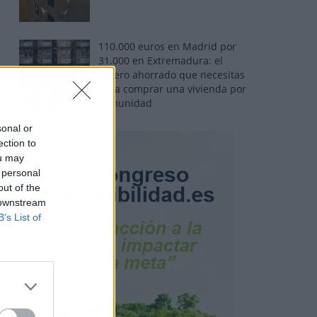
110.000 euros en Madrid por
31.000 en Extremadura: el
dinero ahorrado que necesitas
para comprar una vivienda por
comunidad
sonal or
ection to
ou may
 personal
out of the
 downstream
B’s List of