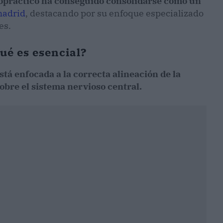
práctico ha conseguido consolidarse como un
madrid
, destacando por su enfoque especializado
es.
ué es esencial?
stá enfocada a la correcta alineación de la
obre el sistema nervioso central.