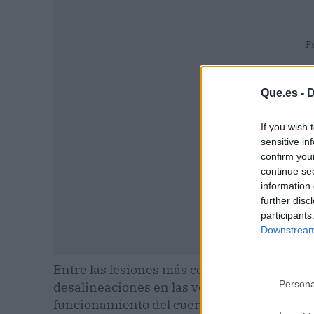
P
Que.es -
D
If you wish 
sensitive in
confirm you
continue se
information 
further disc
participants
Downstream 
Entre las lesiones más comunes están las s
Persona
desalineaciones en las vértebras. Estas lleg
funcionamiento del cuerpo.