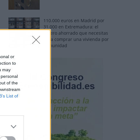
110.000 euros en Madrid por
31.000 en Extremadura: el
dinero ahorrado que necesitas
para comprar una vivienda por
comunidad
sonal or
ection to
ou may
 personal
out of the
 downstream
B’s List of