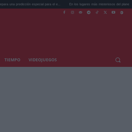
ión especial para el e...
En los lugares más misteriosos del planeta: Stoneh...
TIEMPO
VIDEOJUEGOS