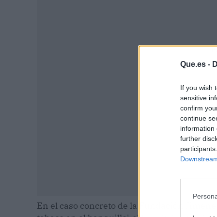
P
Que.es -
D
If you wish 
sensitive in
confirm you
continue se
information 
further disc
participants
Downstream 
Persona
En el caso concreto de la Fundación Jiménez 