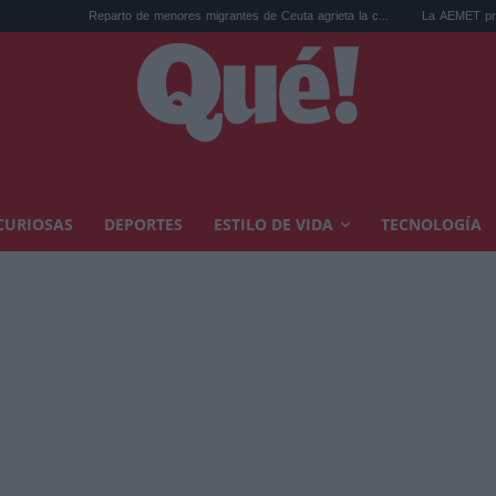
Reparto de menores migrantes de Ceuta agrieta la c...
La AEMET prepara una predicc
CURIOSAS
DEPORTES
ESTILO DE VIDA
TECNOLOGÍA