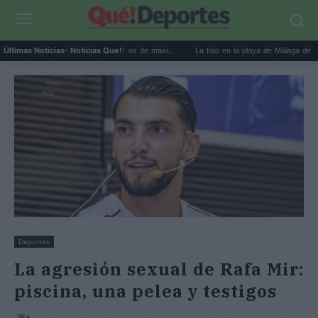
das en verano: los horarios de máxi...
La foto en la playa de Málaga de Carmen Bor
Últimas Noticias
- Noticias Que!:
Deportes
La agresión sexual de Rafa Mir:
piscina, una pelea y testigos