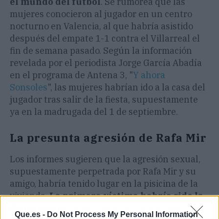
el mundo del fútbol
. Se rumorea que las
mujeres conocieron al jugador en un centro
nocturno en Valencia, al que habría asistido
después del empate 1-1 contra el Villarreal el
fin de semana pasado. Según la información
revelada por el periodista Jorge García Abadía
en el programa de Antena 3, "
Y ahora
Sonsoles
", las mujeres habrían ido a la casa del
jugador tras salir de la fiesta, supuestamente
ya en la madrugada del 1 de septiembre.
La presunta agresión de Rafa Mir
Los informes sugieren que la agresión sexual,
supuestamente perpetrada por Rafa Mir y su
amigo, habría tenido lugar en la pisicina de la
vivienda.
La primera víctima habría sido la
denunciante
, mientras que el amigo del
Que.es -
Do Not Process My Personal Information