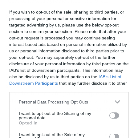
jugador habría agredido a la otra joven.
If you wish to opt-out of the sale, sharing to third parties, or
Se especula que los vecinos escucharon gritos
processing of your personal or sensitive information for
provenientes de la casa de Rafa Mir y luego
targeted advertising by us, please use the below opt-out
vieron a dos chicas semidesnudas caminando
section to confirm your selection. Please note that after your
opt-out request is processed you may continue seeing
por la zona, aparentemente desorientadas.
interest-based ads based on personal information utilized by
Supuestamente, un vecino llamó a la policía,
us or personal information disclosed to third parties prior to
que luego acudió a la casa del jugador. Sin
your opt-out. You may separately opt-out of the further
embargo, según la versión de ese vecino, se
disclosure of your personal information by third parties on the
trató de una pelea en la que
el amigo habría
IAB’s list of downstream participants. This information may
also be disclosed by us to third parties on the
IAB’s List of
golpeado a una de las mujeres
. Hasta ahora,
Downstream Participants
that may further disclose it to other
se sabe que el futbolista y su amigo niegan
third parties.
haberles hecho daño y afirman que las
relaciones fueron consensuadas, y que las
Personal Data Processing Opt Outs
mujeres acudieron al lugar por su propia
I want to opt-out of the Sharing of my
voluntad.
personal data.
Opted In
I want to opt-out of the Sale of my
Artículo anterior
Artículo siguiente