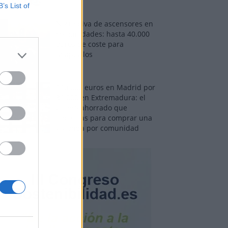
B’s List of
Normativa de ascensores en
comunidades: hasta 40.000
euros de coste para
adaptarlos
110.000 euros en Madrid por
31.000 en Extremadura: el
dinero ahorrado que
necesitas para comprar una
vivienda por comunidad