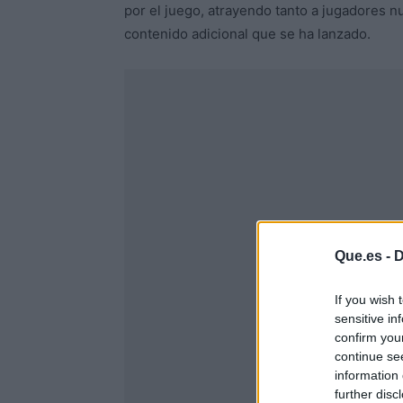
por el juego, atrayendo tanto a jugadores 
contenido adicional que se ha lanzado.
Que.es -
D
If you wish 
sensitive in
confirm you
continue se
information 
further disc