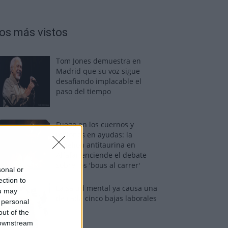
os más vistos
Tom Jones demuestra en
Madrid que su voz sigue
desafiando implacable el
paso del tiempo
Fuego en los cuernos y
millones en ayudas: la
rebelión antitaurina en
Alfafar enciende el debate
sobre los 'bous al carrer'
sonal or
ection to
La salud mental ya causa una
ou may
de cada cinco bajas laborales
 personal
out of the
 downstream