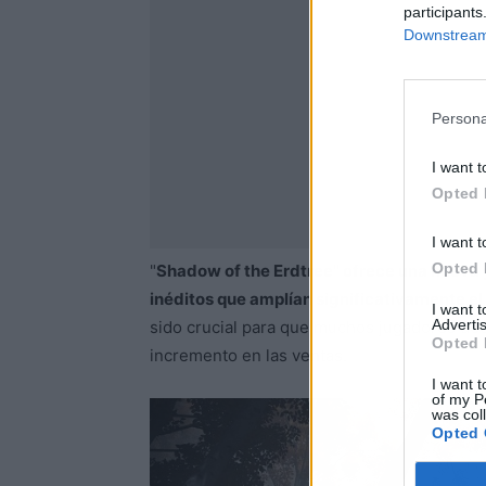
participants
Downstream 
Persona
I want t
Opted 
I want t
Opted 
"
Shadow of the Erdtree" ofrece una nueva y
inéditos que amplían significativamente el
I want 
Advertis
sido crucial para que muchos jugadores deci
Opted 
incremento en las ventas.
I want t
of my P
was col
Opted 