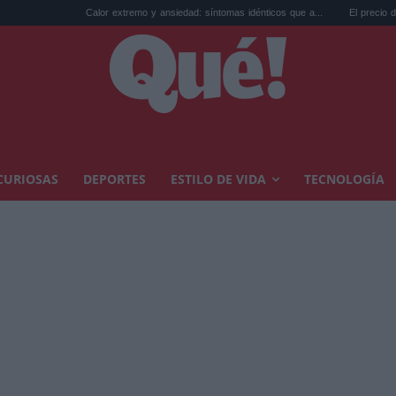
Calor extremo y ansiedad: síntomas idénticos que a...
El precio de la vivienda en Va
CURIOSAS
DEPORTES
ESTILO DE VIDA
TECNOLOGÍA