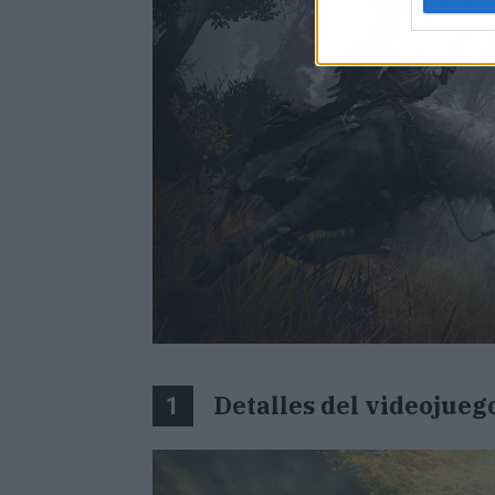
Detalles del videojueg
1