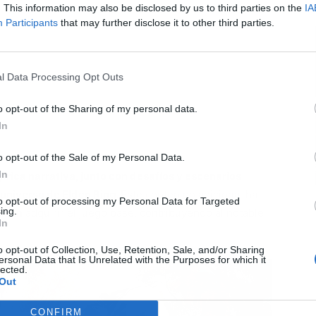
. This information may also be disclosed by us to third parties on the
IA
Participants
that may further disclose it to other third parties.
l Data Processing Opt Outs
o opt-out of the Sharing of my personal data.
In
o opt-out of the Sale of my Personal Data.
In
 rica narrativa, junto con desafíos y escenarios
 universo de Elden Ring.
Este contenido adicional ha
to opt-out of processing my Personal Data for Targeted
ing.
dan adquirir el juego base, contribuyendo al notable
In
o opt-out of Collection, Use, Retention, Sale, and/or Sharing
ersonal Data that Is Unrelated with the Purposes for which it
lected.
Out
CONFIRM